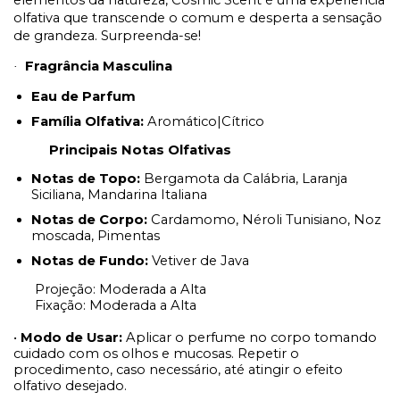
elementos da natureza, Cosmic Scent é uma experiência
olfativa que transcende o comum e desperta a sensação
de grandeza. Surpreenda-se!
Fragrância Masculina
·
Eau de Parfum
Família Olfativa:
Aromático|Cítrico
Principais Notas Olfativas
Notas de Topo:
Bergamota da Calábria, Laranja
Siciliana, Mandarina Italiana
Notas de Corpo:
Cardamomo, Néroli Tunisiano, Noz
moscada, Pimentas
Notas de Fundo:
Vetiver de Java
Projeção: Moderada a Alta
Fixação: Moderada a Alta
•
Modo de Usar:
Aplicar o perfume no corpo tomando
cuidado com os olhos e mucosas. Repetir o
procedimento, caso necessário, até atingir o efeito
olfativo desejado.