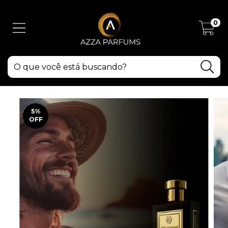
0
5
%
OFF