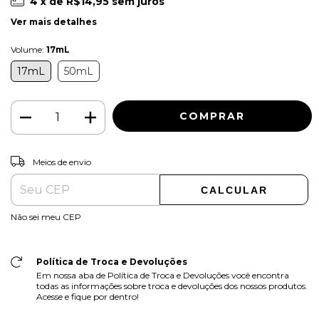
4
x de
R$14,95
sem juros
Ver mais detalhes
Volume:
17mL
17mL
50mL
ALTERAR CEP
Entregas para o CEP:
Meios de envio
CALCULAR
Não sei meu CEP
Política de Troca e Devoluções
Em nossa aba de Política de Troca e Devoluções você encontra
todas as informações sobre troca e devoluções dos nossos produtos.
Acesse e fique por dentro!