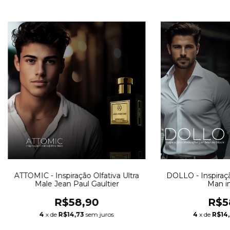
ATTOMIC - Inspiração Olfativa Ultra
DOLLO - Inspiração
Male Jean Paul Gaultier
Man in
R$58,90
R$5
4
x de
R$14,73
sem juros
4
x de
R$14