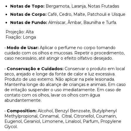
Notas de Topo:
Bergamota, Laranja, Notas Frutadas
Notas de Corpo:
Café, Cedro, Malte, Patchouli e Uísque
Notas de Fundo:
Almíscar, Âmbar, Baunilha e Turfa.
Projeção: Alta
Fixação: Longa
•
Modo de Usar:
Aplicar o perfume no corpo tomando
cuidado com os olhos e mucosas. Repetir o procedimento,
caso necessário, até atingir o efeito olfativo desejado.
•
Conservação e Cuidados:
Conservar o produto em local
seco, arejado e longe da fonte de calor e luz excessiva.
Produto de uso externo. Não aplicar na pele lesionada.
Mantenha longe do alcançe de crianças e animais. Em caso
de irritação suspender o uso imediatamente. Em caso de
contato com os olhos, lavar os olhos com água
abundantemente.
•
Composition:
Alcohol, Benzyl Benzoate, Butylphenyl
Methylpropional, Cinnamal,
Citral, Citronellol, Coumarin,
Eugenol, Geraniol, Limonene, Linalool, Parfum, Propylene
Glycol.