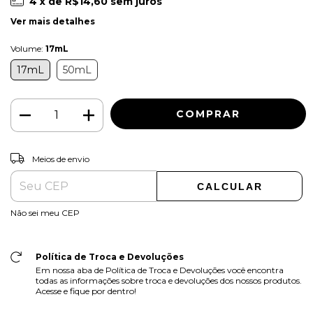
4
x de
R$14,60
sem juros
Ver mais detalhes
Volume:
17mL
17mL
50mL
ALTERAR CEP
Entregas para o CEP:
Meios de envio
CALCULAR
Não sei meu CEP
Política de Troca e Devoluções
Em nossa aba de Política de Troca e Devoluções você encontra
todas as informações sobre troca e devoluções dos nossos produtos.
Acesse e fique por dentro!