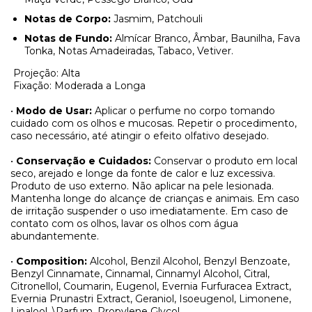
Notas de Corpo:
Jasmim, Patchouli
Notas de Fundo:
Almícar Branco,
Âmbar, Baunilha, Fava
Tonka, Notas Amadeiradas, Tabaco, Vetiver.
Projeção: Alta
Fixação: Moderada a Longa
•
Modo de Usar:
Aplicar o perfume no corpo tomando
cuidado com os olhos e mucosas. Repetir o procedimento,
caso necessário, até atingir o efeito olfativo desejado.
•
Conservação e Cuidados:
Conservar o produto em local
seco, arejado e longe da fonte de calor e luz excessiva.
Produto de uso externo. Não aplicar na pele lesionada.
Mantenha longe do alcançe de crianças e animais. Em caso
de irritação suspender o uso imediatamente. Em caso de
contato com os olhos, lavar os olhos com água
abundantemente.
•
Composition:
Alcohol, Benzil Alcohol, Benzyl Benzoate,
Benzyl Cinnamate, Cinnamal, Cinnamyl Alcohol, Citral,
Citronellol, Coumarin, Eugenol, Evernia Furfuracea Extract,
Evernia Prunastri Extract, Geraniol, Isoeugenol, Limonene,
Linalool, \Parfum, Propylene Glycol.