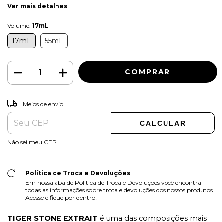
Ver mais detalhes
Volume:
17mL
17mL
55mL
ALTERAR CEP
Entregas para o CEP:
Meios de envio
CALCULAR
Não sei meu CEP
Política de Troca e Devoluções
Em nossa aba de Política de Troca e Devoluções você encontra
todas as informações sobre troca e devoluções dos nossos produtos.
Acesse e fique por dentro!
TIGER STONE EXTRAIT
é uma das composições mais