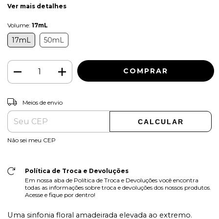
Ver mais detalhes
Volume:
17mL
17mL
50mL
ALTERAR CEP
Entregas para o CEP:
Meios de envio
CALCULAR
Não sei meu CEP
Política de Troca e Devoluções
Em nossa aba de Política de Troca e Devoluções você encontra
todas as informações sobre troca e devoluções dos nossos produtos.
Acesse e fique por dentro!
Uma sinfonia floral amadeirada elevada ao extremo.