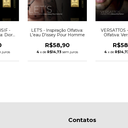
IF -
LET'S - Inspiração Olfativa:
VERSATTOS - 
a: Dior
L'eau D'issey Pour Homme
Olfativa: Ve
fum
Parf
0
R$58,90
R$58
 juros
4
x de
R$14,73
sem juros
4
x de
R$14,7
Contatos