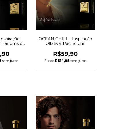
nspiração
OCEAN CHILL - Inspiração
on Parfums de
Olfativa: Pacific Chill
ly
,90
R$59,90
8
sem juros
4
x de
R$14,98
sem juros