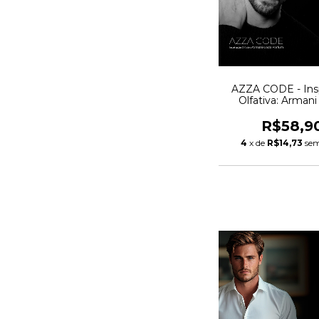
AZZA CODE - Ins
Olfativa: Arman
Parfum
R$58,9
4
x de
R$14,73
sem