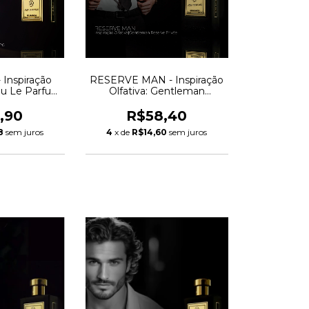
 Inspiração
RESERVE MAN - Inspiração
eau Le Parfum
Olfativa: Gentleman
G
Reserve Privée - Givenchy
,90
R$58,40
8
sem juros
4
x de
R$14,60
sem juros