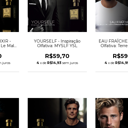
XIR -
YOURSELF - Inspiração
EAU FRAÎCHE -
: Le Male
Olfativa: MYSLF YSL
Olfativa: Ter
Eau Gi
0
R$59,70
R$59
 juros
4
x de
R$14,93
sem juros
4
x de
R$14,9