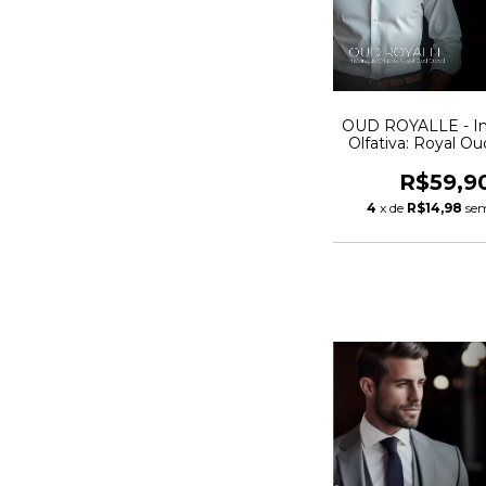
OUD ROYALLE - In
Olfativa: Royal O
R$59,9
4
x de
R$14,98
sem