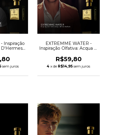
 Inspiração
EXTREMME WATER -
re D'Hermes
Inspiração Olfativa: Acqua di
vrée
Gio Parfum
,80
R$59,80
5
sem juros
4
x de
R$14,95
sem juros