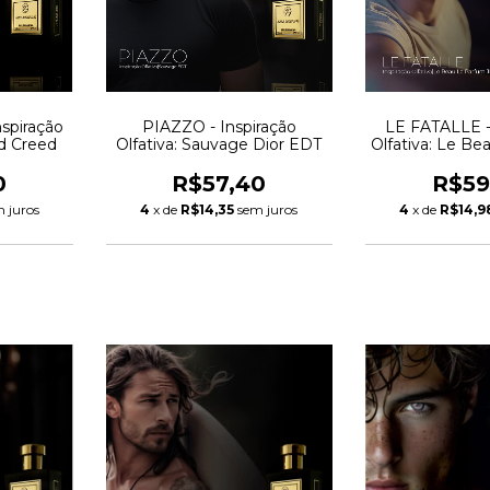
spiração
PIAZZO - Inspiração
LE FATALLE -
ud Creed
Olfativa: Sauvage Dior EDT
Olfativa: Le B
JP
0
R$57,40
R$59
 juros
4
x de
R$14,35
sem juros
4
x de
R$14,9