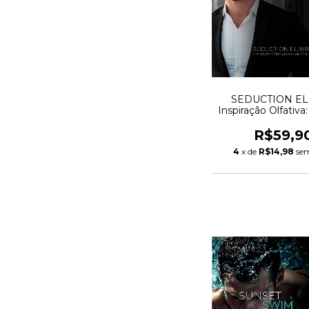
SEDUCTION ELI
Inspiração Olfativa
Elixir
R$59,9
4
x de
R$14,98
sem