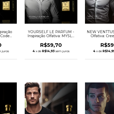
piração
YOURSELF LE PARFUM -
NEW VENTTUS -
i Code
Inspiração Olfativa: MYSLF
Olfativa: Cr
Le Parfum YSL
0
R$59,70
R$59
 juros
4
x de
R$14,93
sem juros
4
x de
R$14,9