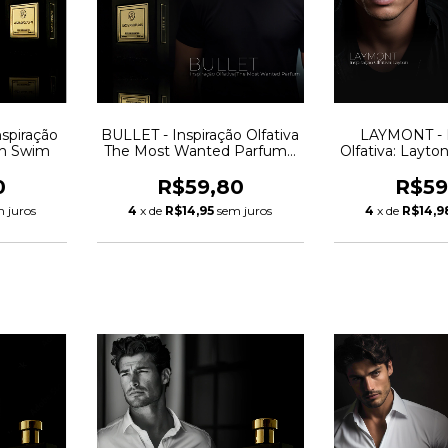
spiração
BULLET - Inspiração Olfativa
LAYMONT - I
on Swim
The Most Wanted Parfum -
Olfativa: Layt
Azzaro
Mar
0
R$59,80
R$59
 juros
4
x de
R$14,95
sem juros
4
x de
R$14,9