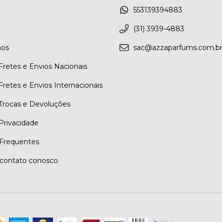
553139394883
(31) 3939-4883
os
sac@azzaparfums.com.b
 Fretes e Envios Nacionais
 Fretes e Envios Internacionais
 Trocas e Devoluções
 Privacidade
Frequentes
contato conosco