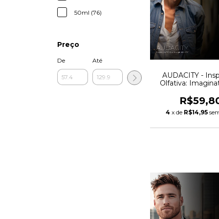
50ml (76)
Preço
De
Até
AUDACITY - Insp
Olfativa: Imagina
R$59,8
4
x de
R$14,95
sem