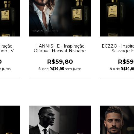
iração
HANNISHE - Inspiração
ECZZO - Inspira
tion LV
Olfativa: Hacivat Nishane
Sauvage Eli
0
R$59,80
R$59
 juros
4
x de
R$14,95
sem juros
4
x de
R$14,9