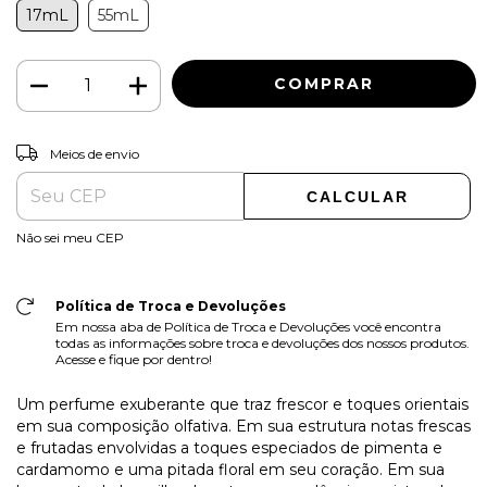
17mL
55mL
ALTERAR CEP
Entregas para o CEP:
Meios de envio
CALCULAR
Não sei meu CEP
Política de Troca e Devoluções
Em nossa aba de Política de Troca e Devoluções você encontra
todas as informações sobre troca e devoluções dos nossos produtos.
Acesse e fique por dentro!
Um perfume exuberante que traz frescor e toques orientais
em sua composição olfativa. Em sua estrutura notas frescas
e frutadas envolvidas a toques especiados de pimenta e
cardamomo e uma pitada floral em seu coração. Em sua