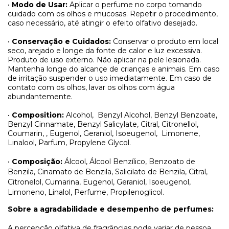
•
Modo de Usar:
Aplicar o perfume no corpo tomando
cuidado com os olhos e mucosas. Repetir o procedimento,
caso necessário, até atingir o efeito olfativo desejado.
•
Conservação e Cuidados:
Conservar o produto em local
seco, arejado e longe da fonte de calor e luz excessiva.
Produto de uso externo. Não aplicar na pele lesionada.
Mantenha longe do alcançe de crianças e animais. Em caso
de irritação suspender o uso imediatamente. Em caso de
contato com os olhos, lavar os olhos com água
abundantemente.
•
Composition:
Alcohol, Benzyl Alcohol, Benzyl Benzoate,
Benzyl Cinnamate, Benzyl Salicylate, Citral, Citronellol,
Coumarin, , Eugenol, Geraniol, Isoeugenol,
Limonene,
Linalool, Parfum, Propylene Glycol.
•
Composição:
Álcool, Álcool Benzílico, Benzoato de
Benzila, Cinamato de Benzila, Salicilato de Benzila, Citral,
Citronelol, Cumarina, Eugenol, Geraniol, Isoeugenol,
Limoneno, Linalol, Perfume, Propilenoglicol.
Sobre a agradabilidade e desempenho de perfumes:
A percepção olfativa de fragrâncias pode variar de pessoa