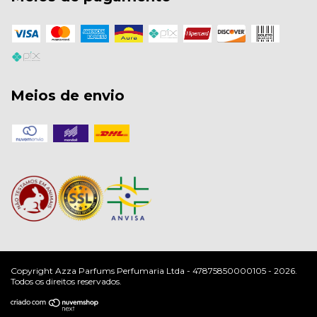
Meios de envio
Copyright Azza Parfums Perfumaria Ltda - 47875850000105 - 2026.
Todos os direitos reservados.