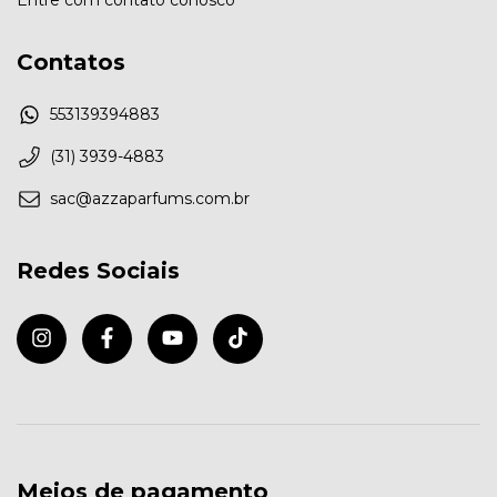
Contatos
553139394883
(31) 3939-4883
sac@azzaparfums.com.br
Redes Sociais
Meios de pagamento