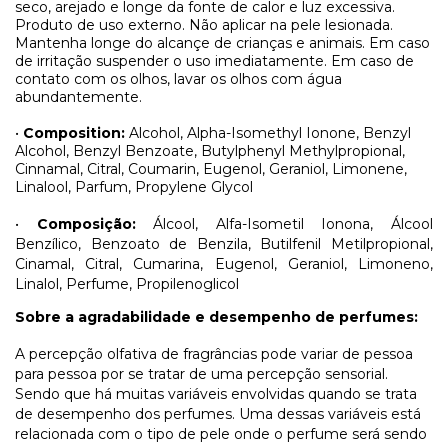
seco, arejado e longe da fonte de calor e luz excessiva.
Produto de uso externo. Não aplicar na pele lesionada.
Mantenha longe do alcançe de crianças e animais. Em caso
de irritação suspender o uso imediatamente. Em caso de
contato com os olhos, lavar os olhos com água
abundantemente.
•
Composition:
Alcohol, Alpha-Isomethyl Ionone, Benzyl
Alcohol, Benzyl Benzoate, Butylphenyl Methylpropional,
Cinnamal, Citral, Coumarin, Eugenol, Geraniol, Limonene,
Linalool, Parfum, Propylene Glycol
•
Composição:
Álcool, Alfa-Isometil Ionona, Álcool
Benzílico, Benzoato de Benzila, Butilfenil Metilpropional,
Cinamal, Citral, Cumarina, Eugenol, Geraniol, Limoneno,
Linalol, Perfume, Propilenoglicol
Sobre a agradabilidade e desempenho de perfumes:
A percepção olfativa de fragrâncias pode variar de pessoa
para pessoa por se tratar de uma percepção sensorial.
Sendo que há muitas variáveis envolvidas quando se trata
de desempenho dos perfumes. Uma dessas variáveis está
relacionada com o tipo de pele onde o perfume será sendo