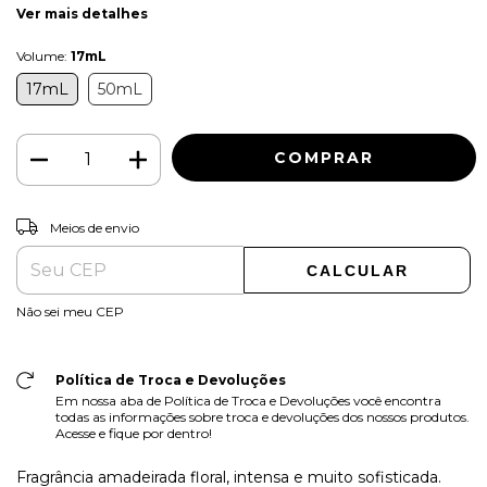
Ver mais detalhes
Volume:
17mL
17mL
50mL
ALTERAR CEP
Entregas para o CEP:
Meios de envio
CALCULAR
Não sei meu CEP
Política de Troca e Devoluções
Em nossa aba de Política de Troca e Devoluções você encontra
todas as informações sobre troca e devoluções dos nossos produtos.
Acesse e fique por dentro!
Fragrância amadeirada floral, intensa e muito sofisticada.