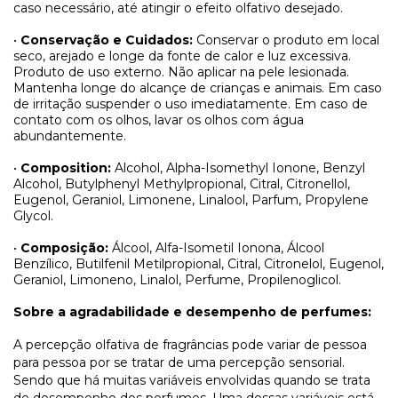
caso necessário, até atingir o efeito olfativo desejado.
•
Conservação e Cuidados:
Conservar o produto em local
seco, arejado e longe da fonte de calor e luz excessiva.
Produto de uso externo. Não aplicar na pele lesionada.
Mantenha longe do alcançe de crianças e animais. Em caso
de irritação suspender o uso imediatamente. Em caso de
contato com os olhos, lavar os olhos com água
abundantemente.
•
Composition:
Alcohol, Alpha-Isomethyl Ionone, Benzyl
Alcohol, Butylphenyl Methylpropional, Citral, Citronellol,
Eugenol, Geraniol, Limonene, Linalool, Parfum, Propylene
Glycol.
•
Composição:
Álcool, Alfa-Isometil Ionona, Álcool
Benzílico, Butilfenil Metilpropional, Citral, Citronelol, Eugenol,
Geraniol, Limoneno, Linalol, Perfume, Propilenoglicol.
Sobre a agradabilidade e desempenho de perfumes:
A percepção olfativa de fragrâncias pode variar de pessoa
para pessoa por se tratar de uma percepção sensorial.
Sendo que há muitas variáveis envolvidas quando se trata