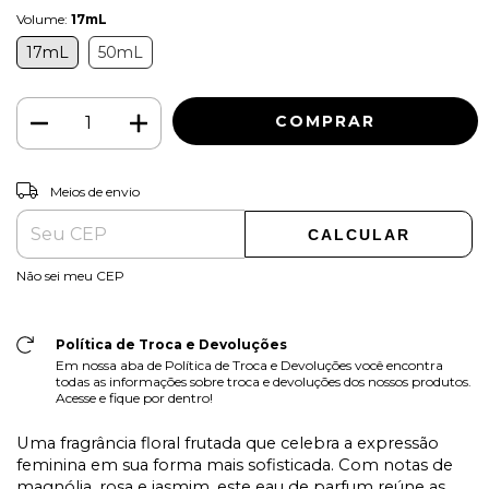
Volume:
17mL
17mL
50mL
ALTERAR CEP
Entregas para o CEP:
Meios de envio
CALCULAR
Não sei meu CEP
Política de Troca e Devoluções
Em nossa aba de Política de Troca e Devoluções você encontra
todas as informações sobre troca e devoluções dos nossos produtos.
Acesse e fique por dentro!
Uma fragrância floral frutada que celebra a expressão
feminina em sua forma mais sofisticada. Com notas de
magnólia, rosa e jasmim, este eau de parfum reúne as