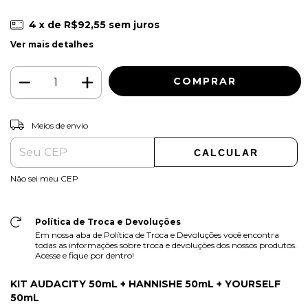
4
x de
R$92,55
sem juros
Ver mais detalhes
ALTERAR CEP
Entregas para o CEP:
Meios de envio
CALCULAR
Não sei meu CEP
Política de Troca e Devoluções
Em nossa aba de Política de Troca e Devoluções você encontra
todas as informações sobre troca e devoluções dos nossos produtos.
Acesse e fique por dentro!
KIT AUDACITY 50mL + HANNISHE 50mL + YOURSELF
50mL