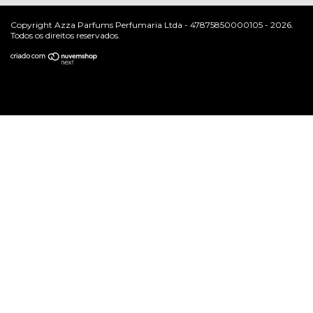
Copyright Azza Parfums Perfumaria Ltda - 47875850000105 - 2026.
Todos os direitos reservados.