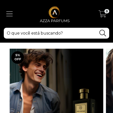
0
5
%
OFF