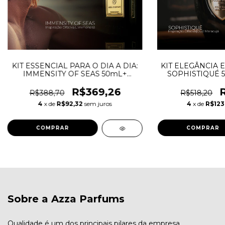
KIT ESSENCIAL PARA O DIA A DIA:
KIT ELEGÂNCIA E
IMMENSITY OF SEAS 50mL+
SOPHISTIQUÉ 
COSMIC SCENT 50mL + SUNNY
50mL+VIBRA
BEACH 50mL
R$369,26
R$388,70
R$518,20
4
x de
R$92,32
sem juros
4
x de
R$123
Sobre a Azza Parfums
Qualidade é um dos principais pilares da empresa.