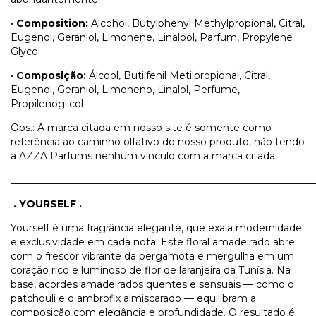
•
Composition:
Alcohol, Butylphenyl Methylpropional, Citral,
Eugenol, Geraniol, Limonene, Linalool, Parfum, Propylene
Glycol
•
Composição:
Álcool, Butilfenil Metilpropional, Citral,
Eugenol, Geraniol, Limoneno, Linalol, Perfume,
Propilenoglicol
Obs.: A marca citada em nosso site é somente como
referência ao caminho olfativo do nosso produto, não tendo
a AZZA Parfums nenhum vínculo com a marca citada.
_____________________________________________________________
.
YOURSELF .
Yourself é uma fragrância elegante, que exala modernidade
e exclusividade em cada nota. Este floral amadeirado abre
com o frescor vibrante da bergamota e mergulha em um
coração rico e luminoso de flor de laranjeira da Tunísia. Na
base, acordes amadeirados quentes e sensuais — como o
patchouli e o ambrofix almiscarado — equilibram a
composição com elegância e profundidade. O resultado é