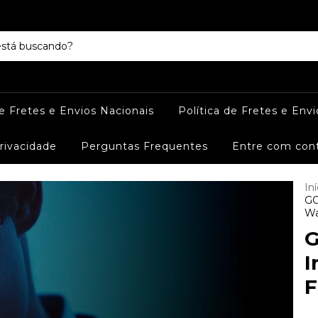
de Fretes e Envios Nacionais
Política de Fretes e Envi
Privacidade
Perguntas Frequentes
Entre com con
Iní
GO
Wa
G
I
F