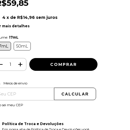
R$59,85
4
x de
R$14,96
sem juros
r mais detalhes
lume:
17mL
7mL
50mL
ALTERAR CEP
regas para o CEP:
Meios de envio
CALCULAR
o sei meu CEP
Política de Troca e Devoluções
Em nossa aba de Política de Troca e Devoluções você