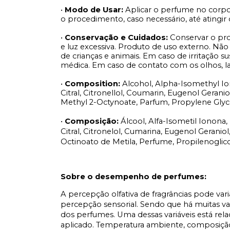
•
Modo de Usar:
Aplicar o perfume no corp
o procedimento, caso necessário, até atingir o
•
Conservação e Cuidados:
Conservar o pro
e luz excessiva. Produto de uso externo. Não
de crianças e animais. Em caso de irritação 
médica. Em caso de contato com os olhos, 
•
Composition:
Alcohol, Alpha-Isomethyl I
Citral, Citronellol, Coumarin, Eugenol Geranio
Methyl 2-Octynoate, Parfum,
Propylene Glyc
•
Composição:
Álcool, Alfa-Isometil Ionona
Citral, Citronelol, Cumarina, Eugenol Geraniol
Octinoato de Metila, Perfume, Propilenoglico
Sobre o desempenho de perfumes:
A percepção olfativa de fragrâncias pode var
percepção sensorial. Sendo que há muitas v
dos perfumes. Uma dessas variáveis está rel
aplicado. Temperatura ambiente, composição