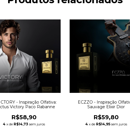
CTORY - Inspiração Olfativa:
ECZZO - Inspiração Olfati
ictus Victory Paco Rabanne
Sauvage Elixir Dior
R$58,90
R$59,80
4
x de
R$14,73
sem juros
4
x de
R$14,95
sem juros