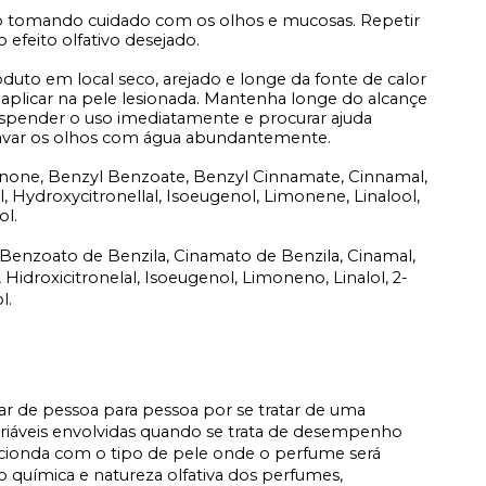
o tomando cuidado com os olhos e mucosas. Repetir
 efeito olfativo desejado.
duto em local seco, arejado e longe da fonte de calor
 aplicar na pele lesionada. Mantenha longe do alcançe
suspender o uso imediatamente e procurar ajuda
lavar os olhos com água abundantemente.
onone, Benzyl Benzoate, Benzyl Cinnamate, Cinnamal,
l, Hydroxycitronellal, Isoeugenol, Limonene, Linalool,
ol.
, Benzoato de Benzila, Cinamato de Benzila, Cinamal,
, Hidroxicitronelal, Isoeugenol, Limoneno, Linalol, 2-
l.
iar de pessoa para pessoa por se tratar de uma
ariáveis envolvidas quando se trata de desempenho
acionda com o tipo de pele onde o perfume será
 química e natureza olfativa dos perfumes,