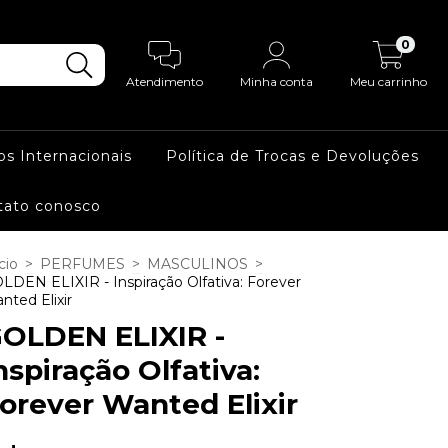
0
Atendimento
Minha conta
Meu carrinho
os Internacionais
Política de Trocas e Devoluções
tato conosco
cio
>
PERFUMES
>
MASCULINOS
>
LDEN ELIXIR - Inspiração Olfativa: Forever
nted Elixir
OLDEN ELIXIR -
nspiração Olfativa:
orever Wanted Elixir