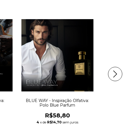
va:
BLUE WAY - Inspiração Olfativa:
HANNISHE -
Polo Blue Parfum
Ha
R$58,80
4
x de
R$14,70
sem juros
4
x d