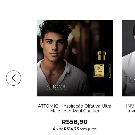
Olfativa:
ATTOMIC - Inspiração Olfativa Ultra
INVI
Black
Male Jean Paul Gaultier
Inv
0
R$58,90
m juros
4
x de
R$14,73
sem juros