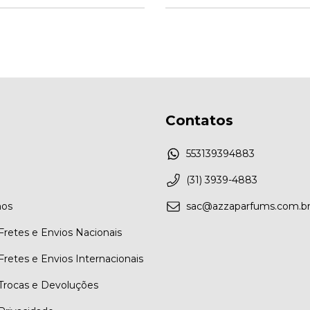
Contatos
553139394883
(31) 3939-4883
os
sac@azzaparfums.com.b
 Fretes e Envios Nacionais
 Fretes e Envios Internacionais
 Trocas e Devoluções