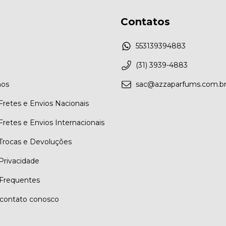
Contatos
553139394883
(31) 3939-4883
os
sac@azzaparfums.com.b
 Fretes e Envios Nacionais
 Fretes e Envios Internacionais
 Trocas e Devoluções
 Privacidade
Frequentes
contato conosco