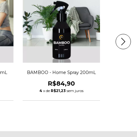
0mL
BAMBOO - Home Spray 200mL
EARTH -
R$84,90
4
x de
R$21,23
sem juros
4
x d