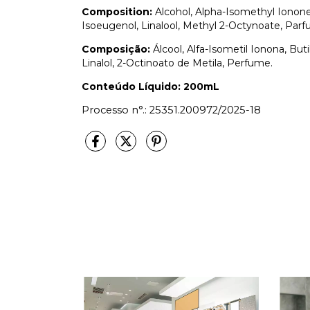
Composition:
Alcohol, Alpha-Isomethyl Ionon
Isoeugenol, Linalool, Methyl 2-Octynoate, Parf
Composição:
Álcool, Alfa-Isometil Ionona, Butil
Linalol, 2-Octinoato de Metila, Perfume.
Conteúdo Líquido: 200mL
Processo n°.: 25351.200972/2025-18