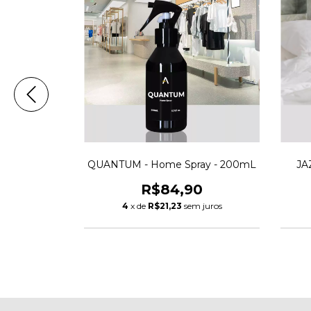
ay - 200mL
QUANTUM - Home Spray - 200mL
JA
0
R$84,90
 juros
4
x de
R$21,23
sem juros