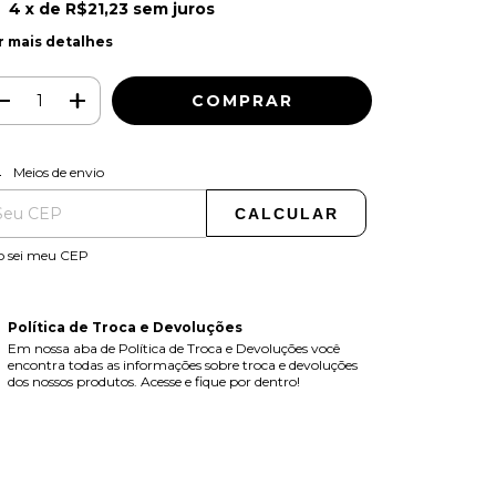
4
x de
R$21,23
sem juros
r mais detalhes
ALTERAR CEP
regas para o CEP:
Meios de envio
CALCULAR
o sei meu CEP
Política de Troca e Devoluções
Em nossa aba de Política de Troca e Devoluções você
encontra todas as informações sobre troca e devoluções
dos nossos produtos. Acesse e fique por dentro!