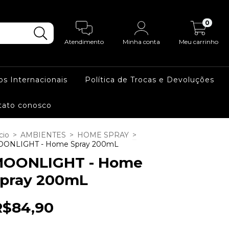
0
Atendimento
Minha conta
Meu carrinho
os Internacionais
Política de Trocas e Devoluções
tato conosco
cio
>
AMBIENTES
>
HOME SPRAY
>
ONLIGHT - Home Spray 200mL
OONLIGHT - Home
pray 200mL
R$84,90