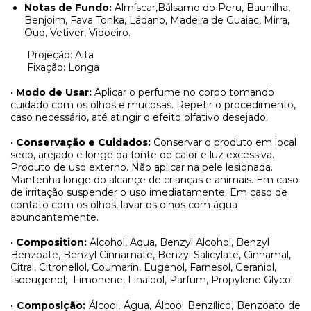
Notas de Fundo:
Almíscar,
Bálsamo do Peru, Baunilha,
Benjoim, Fava Tonka, Ládano, Madeira de Guaiac, Mirra,
Oud, Vetiver, Vidoeiro.
Projeção: Alta
Fixação: Longa
•
Modo de Usar:
Aplicar o perfume no corpo tomando
cuidado com os olhos e mucosas. Repetir o procedimento,
caso necessário, até atingir o efeito olfativo desejado.
•
Conservação e Cuidados:
Conservar o produto em local
seco, arejado e longe da fonte de calor e luz excessiva.
Produto de uso externo. Não aplicar na pele lesionada.
Mantenha longe do alcançe de crianças e animais. Em caso
de irritação suspender o uso imediatamente. Em caso de
contato com os olhos, lavar os olhos com água
abundantemente.
•
Composition:
Alcohol, Aqua, Benzyl Alcohol, Benzyl
Benzoate, Benzyl Cinnamate, Benzyl Salicylate, Cinnamal,
Citral, Citronellol, Coumarin, Eugenol, Farnesol, Geraniol,
Isoeugenol,
Limonene, Linalool, Parfum, Propylene Glycol.
•
Composição:
Álcool, Água, Álcool Benzílico, Benzoato de