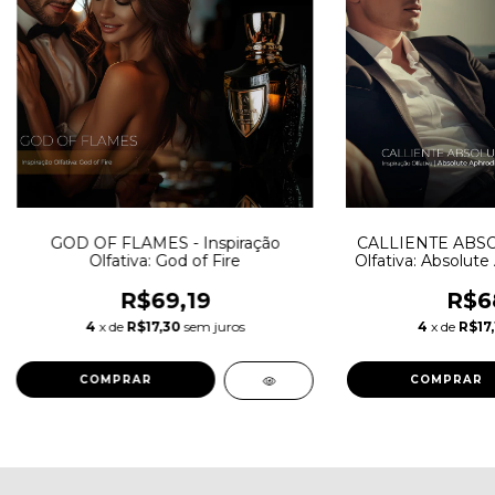
GOD OF FLAMES - Inspiração
CALLIENTE ABSOL
Olfativa: God of Fire
Olfativa: Absolute 
Par
R$69,19
R$6
4
x de
R$17,30
sem juros
4
x de
R$17,
COMPRAR
COMPRAR