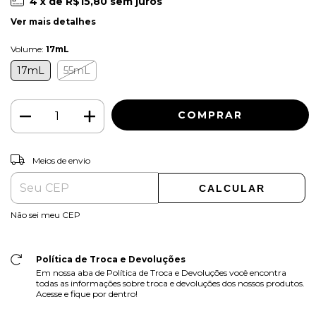
4
x de
R$15,80
sem juros
Ver mais detalhes
Volume:
17mL
17mL
55mL
ALTERAR CEP
Entregas para o CEP:
Meios de envio
CALCULAR
Não sei meu CEP
Política de Troca e Devoluções
Em nossa aba de Política de Troca e Devoluções você encontra
todas as informações sobre troca e devoluções dos nossos produtos.
Acesse e fique por dentro!