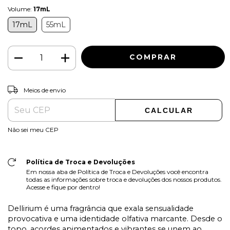
Volume:
17mL
17mL
55mL
ALTERAR CEP
Entregas para o CEP:
Meios de envio
CALCULAR
Não sei meu CEP
Política de Troca e Devoluções
Em nossa aba de Política de Troca e Devoluções você encontra
todas as informações sobre troca e devoluções dos nossos produtos.
Acesse e fique por dentro!
Dellirium é uma fragrância que exala sensualidade
provocativa e uma identidade olfativa marcante. Desde o
topo, acordes apimentados e vibrantes se unem ao