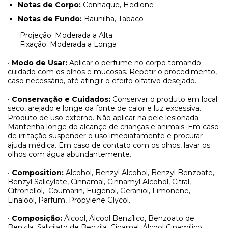
Notas de Corpo:
Conhaque, Hedione
Notas de Fundo:
Baunilha, Tabaco
Projeção: Moderada a Alta
Fixação: Moderada a Longa
•
Modo de Usar:
Aplicar o perfume no corpo tomando
cuidado com os olhos e mucosas. Repetir o procedimento,
caso necessário, até atingir o efeito olfativo desejado.
•
Conservação e Cuidados:
Conservar o produto em local
seco, arejado e longe da fonte de calor e luz excessiva.
Produto de uso externo. Não aplicar na pele lesionada.
Mantenha longe do alcançe de crianças e animais. Em caso
de irritação suspender o uso imediatamente e procurar
ajuda médica. Em caso de contato com os olhos, lavar os
olhos com água abundantemente.
•
Composition:
Alcohol, Benzyl Alcohol, Benzyl Benzoate,
Benzyl Salicylate, Cinnamal, Cinnamyl Alcohol, Citral,
Citronellol,
Coumarin, Eugenol, Geraniol, Limonene,
Linalool, Parfum, Propylene Glycol.
•
Composição:
Álcool, Álcool Benzílico, Benzoato de
Benzila, Salicilato de Benzila, Cinamal, Álcool Cinamílico,