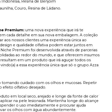
 Indonésia, Resina de Benjoim
aunilha, Couro, Resina de Ládano.
che Premium:
u
ma nova experiência que irá te
s em cada detalhe em sua nova embalagem.
A coleção
r aos nossos clientes uma experiência única ao
 design e qualidade olfativa podem estar juntos em
 Niche Premium foi desenvolvida através de parcerias
consolidadas ao redor do mundo, e que oferecem insumos
 resultam em um produto que irá aguçar todos os
-vindo(a) a essa experiência única que só o grupo Azza
o tomando cuidado com os olhos e mucosas. Repetir
 efeito olfativo desejado.
duto em local seco, arejado e longe da fonte de calor
 aplicar na pele lesionada. Mantenha longe do alcançe
suspender o uso imediatamente e procurar ajuda
lavar os olhos com água abundantemente.