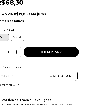
R$68,30
4
x de
R$17,08
sem juros
r mais detalhes
lume:
17mL
7mL
55mL
ALTERAR CEP
regas para o CEP:
Meios de envio
CALCULAR
o sei meu CEP
Política de Troca e Devoluções
Em nossa aba de Política de Troca e Devoluções você