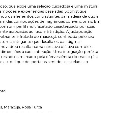
oso, que exige uma seleção cuidadosa e uma mistura
emoções e experiências desejadas. Sophistiqué
ndo os elementos contrastantes da madeira de oud e
 além das composições de fragrâncias convencionais. Em
com um perfil multifacetado caracterizado por suas
e associadas ao luxo e à tradição. A justaposição
 vibrante e frutada do maracujá, conhecida pelo seu
cotomia intrigante que desafia os paradigmas
 inovadora resulta numa narrativa olfativa complexa,
dimensões a cada interação. Uma integração perfeita
 e resinosos marcado pela efervescência do maracujá, a
z subtil que desperta os sentidos e atrelada ao
ntal
s, Maracujá, Rosa Turca