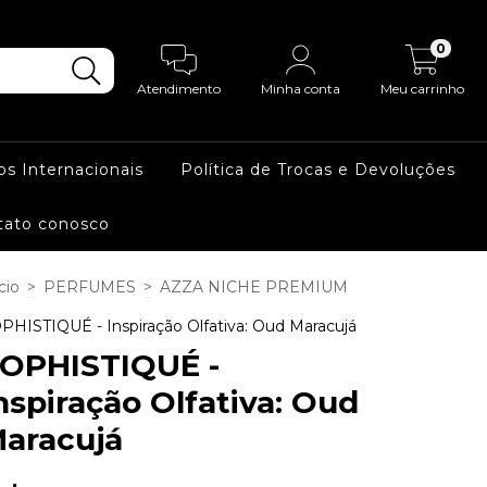
0
Atendimento
Minha conta
Meu carrinho
os Internacionais
Política de Trocas e Devoluções
tato conosco
cio
>
PERFUMES
>
AZZA NICHE PREMIUM
PHISTIQUÉ - Inspiração Olfativa: Oud Maracujá
OPHISTIQUÉ -
nspiração Olfativa: Oud
aracujá