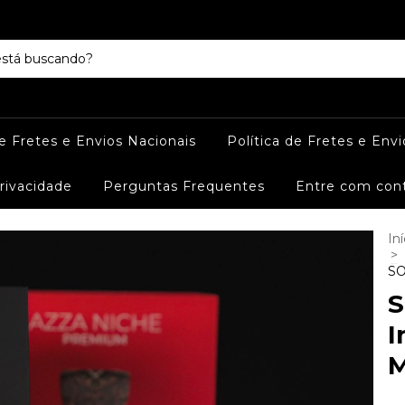
de Fretes e Envios Nacionais
Política de Fretes e Envi
Privacidade
Perguntas Frequentes
Entre com con
Iní
>
SO
S
I
M