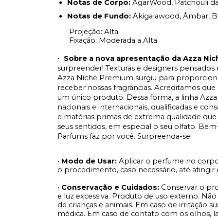
Notas de Corpo:
AgarWood, Patchouli da
Notas de Fundo:
Akigalawood
, Âmbar, B
Projeção: Alta
Fixação: Moderada a Alta
Sobre a nova apresentação da Azza Ni
·
surpreender! Texturas e designers pensado
Azza Niche Premium surgiu para proporciona
receber nossas fragrâncias. Acreditamos que
um único produto. Dessa forma, a linha Azza
nacionais e internacionais, qualificadas e 
e matérias primas de extrema qualidade que
seus sentidos, em especial o seu olfato. Bem
Parfums faz por você. Surpreenda-se!
•
Modo de Usar:
Aplicar o perfume no corp
o procedimento, caso necessário, até atingir o
•
Conservação e Cuidados:
Conservar o pro
e luz excessiva. Produto de uso externo. Não
de crianças e animais. Em caso de irritação 
médica. Em caso de contato com os olhos, 