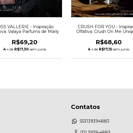
SS VALLERIE - Inspiração
CRUSH FOR YOU - Inspira
tiva: Valaya Parfums de Marly
Olfativa: Crush On Me Uniq
Luxury
R$69,20
R$68,60
4
x de
R$17,30
sem juros
4
x de
R$17,15
sem juros
Contatos
553139394883
(31) 3939-4883