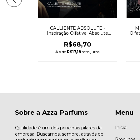
nspiração
CALLIENTE ABSOLUTE -
MI
cco Amouage
Inspiração Olfativa: Absolute
Olfa
Aphrodisiac - Initio Parfums
0
R$68,70
m juros
4
x de
R$17,18
sem juros
Sobre a Azza Parfums
Menu
Início
Qualidade é um dos principais pilares da
empresa. Buscamos, sempre, através de
Produtos