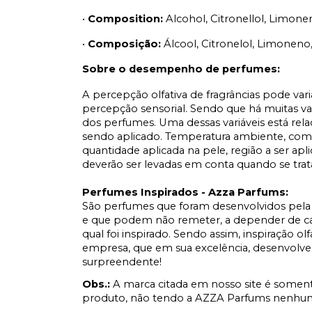
•
Composition:
Alcohol, Citronellol, Limone
•
Composição:
Álcool, Citronelol, Limoneno,
Sobre o desempenho de perfumes:
A percepção olfativa de fragrâncias pode var
percepção sensorial. Sendo que há muitas v
dos perfumes. Uma dessas variáveis está rel
sendo aplicado. Temperatura ambiente, comp
quantidade aplicada na pele, região a ser apl
deverão ser levadas em conta quando se tr
Perfumes Inspirados - Azza Parfums:
São perfumes que foram desenvolvidos pela 
e que podem não remeter, a depender de cad
qual foi inspirado. Sendo assim, inspiração ol
empresa, que em sua excelência, desenvolve
surpreendente!
Obs.:
A marca citada em nosso site é soment
produto, não tendo a AZZA Parfums nenhum 