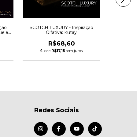
ção
SCOTCH LUXURY - Inspiração
INFUSION X 
ue'e
Olfativa: Kutay
W
R$68,60
4
x de
R$17,15
sem juros
4
x d
Redes Sociais