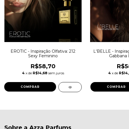
EROTIC - Inspiração Olfativa: 212
L'BELLE - Inspiraç
Sexy Feminino
Gabbana L
R$58,70
R$5
4
x de
R$14,68
sem juros
4
x de
R$14
COMPRAR
COMPRAR
Sobre a Azza Parfums