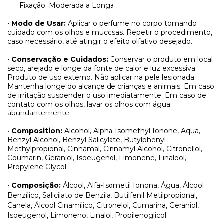
Fixação: Moderada a Longa
•
Modo de Usar:
Aplicar o perfume no corpo tomando
cuidado com os olhos e mucosas. Repetir o procedimento,
caso necessário, até atingir o efeito olfativo desejado.
•
Conservação e Cuidados:
Conservar o produto em local
seco, arejado e longe da fonte de calor e luz excessiva.
Produto de uso externo. Não aplicar na pele lesionada.
Mantenha longe do alcançe de crianças e animais. Em caso
de irritação suspender o uso imediatamente. Em caso de
contato com os olhos, lavar os olhos com água
abundantemente.
•
Composition:
Alcohol, Alpha-Isomethyl Ionone, Aqua,
Benzyl Alcohol, Benzyl Salicylate, Butylphenyl
Methylpropional, Cinnamal, Cinnamyl Alcohol, Citronellol,
Coumarin, Geraniol, Isoeugenol, Limonene, Linalool,
Propylene Glycol.
•
Composição:
Álcool, Alfa-Isometil Ionona, Água, Álcool
Benzílico, Salicilato de Benzila, Butilfenil Metilpropional,
Canela, Álcool Cinamílico, Citronelol, Cumarina, Geraniol,
Isoeugenol, Limoneno, Linalol, Propilenoglicol.