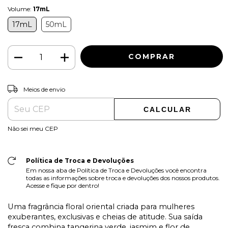
Volume:
17mL
17mL
50mL
ALTERAR CEP
Entregas para o CEP:
Meios de envio
CALCULAR
Não sei meu CEP
Política de Troca e Devoluções
Em nossa aba de Política de Troca e Devoluções você encontra
todas as informações sobre troca e devoluções dos nossos produtos.
Acesse e fique por dentro!
Uma fragrância floral oriental criada para mulheres
exuberantes, exclusivas e cheias de atitude. Sua saída
fresca combina tangerina verde, jasmim e flor de