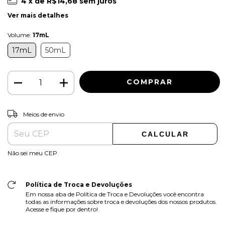
4
x de
R$14,68
sem juros
Ver mais detalhes
Volume:
17mL
17mL
50mL
ALTERAR CEP
Entregas para o CEP:
Meios de envio
CALCULAR
Não sei meu CEP
Política de Troca e Devoluções
Em nossa aba de Política de Troca e Devoluções você encontra
todas as informações sobre troca e devoluções dos nossos produtos.
Acesse e fique por dentro!