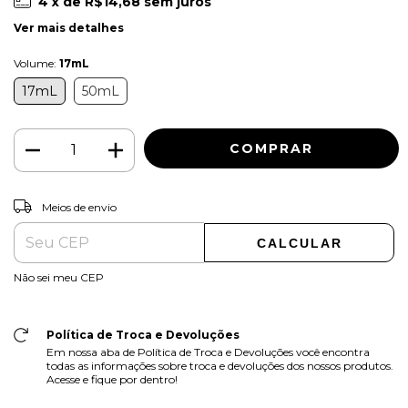
4
x de
R$14,68
sem juros
Ver mais detalhes
Volume:
17mL
17mL
50mL
ALTERAR CEP
Entregas para o CEP:
Meios de envio
CALCULAR
Não sei meu CEP
Política de Troca e Devoluções
Em nossa aba de Política de Troca e Devoluções você encontra
todas as informações sobre troca e devoluções dos nossos produtos.
Acesse e fique por dentro!