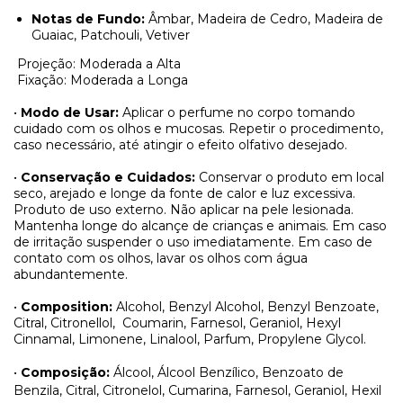
Notas de Fundo:
Âmbar, Madeira de Cedro, Madeira de
Guaiac, Patchouli, Vetiver
Projeção: Moderada a Alta
Fixação: Moderada a Longa
•
Modo de Usar:
Aplicar o perfume no corpo tomando
cuidado com os olhos e mucosas. Repetir o procedimento,
caso necessário, até atingir o efeito olfativo desejado.
•
Conservação e Cuidados:
Conservar o produto em local
seco, arejado e longe da fonte de calor e luz excessiva.
Produto de uso externo. Não aplicar na pele lesionada.
Mantenha longe do alcançe de crianças e animais. Em caso
de irritação suspender o uso imediatamente. Em caso de
contato com os olhos, lavar os olhos com água
abundantemente.
•
Composition:
Alcohol, Benzyl Alcohol, Benzyl Benzoate,
Citral, Citronellol,
Coumarin, Farnesol, Geraniol, Hexyl
Cinnamal, Limonene, Linalool, Parfum, Propylene Glycol.
•
Composição:
Álcool, Álcool Benzílico, Benzoato de
Benzila, Citral, Citronelol, Cumarina, Farnesol, Geraniol, Hexil