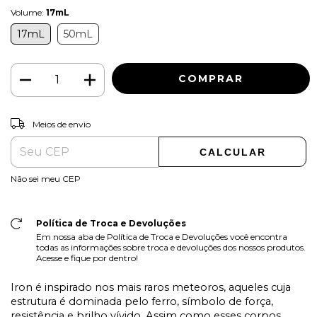
Volume:
17mL
17mL
50mL
ALTERAR CEP
Entregas para o CEP:
Meios de envio
CALCULAR
Não sei meu CEP
Política de Troca e Devoluções
Em nossa aba de Política de Troca e Devoluções você encontra
todas as informações sobre troca e devoluções dos nossos produtos.
Acesse e fique por dentro!
Iron é inspirado nos mais raros meteoros, aqueles cuja
estrutura é dominada pelo ferro, símbolo de força,
resistência e brilho vívido. Assim como esses corpos