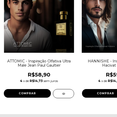
ATTOMIC - Inspiração Olfativa Ultra
HANNISHE - Insp
Male Jean Paul Gaultier
Hacivat
R$58,90
R$5
4
x de
R$14,73
sem juros
4
x de
R$14,
COMPRAR
COMPRAR