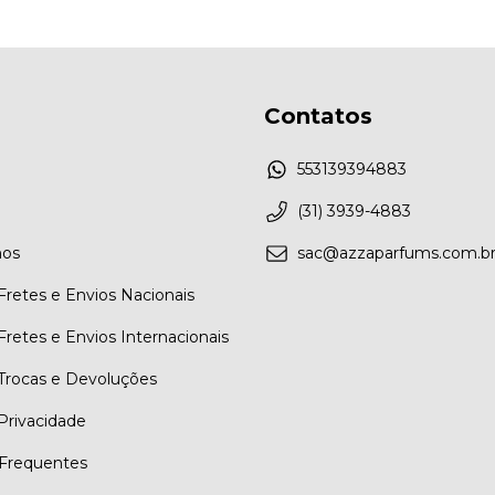
Contatos
553139394883
(31) 3939-4883
os
sac@azzaparfums.com.b
 Fretes e Envios Nacionais
 Fretes e Envios Internacionais
 Trocas e Devoluções
 Privacidade
Frequentes