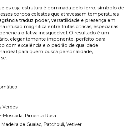
ueles cuja estrutura é dominada pelo ferro, símbolo de
mo esses corpos celestes que atravessam temperaturas
agrância traduz poder, versatilidade e presença em
 infusão magnífica entre frutas cítricas, especiarias
eriência olfativa inesquecível. O resultado é um
sário, elegantemente imponente, perfeito para
o com excelência e o padrão de qualidade
olha ideal para quem busca personalidade,
se.
omático
s Verdes
-Moscada, Pimenta Rosa
Madeira de Guaiac, Patchouli, Vetiver