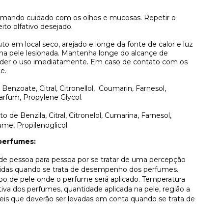
omando cuidado com os olhos e mucosas. Repetir o
ito olfativo desejado.
to em local seco, arejado e longe da fonte de calor e luz
 na pele lesionada. Mantenha longe do alcançe de
pender o uso imediatamente. Em caso de contato com os
e.
Benzoate, Citral, Citronellol,
Coumarin, Farnesol,
arfum, Propylene Glycol.
o de Benzila, Citral, Citronelol, Cumarina, Farnesol,
ume, Propilenoglicol.
perfumes:
r de pessoa para pessoa por se tratar de uma percepção
lvidas quando se trata de desempenho dos perfumes.
ipo de pele onde o perfume será aplicado. Temperatura
va dos perfumes, quantidade aplicada na pele, região a
áveis que deverão ser levadas em conta quando se trata de