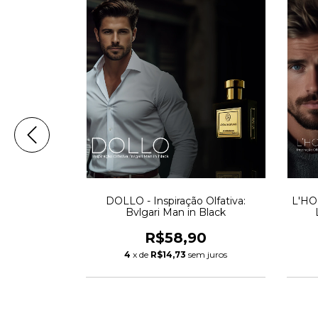
o Olfativa:
DOLLO - Inspiração Olfativa:
L'HOM
ane
Bvlgari Man in Black
0
R$58,90
 juros
4
x de
R$14,73
sem juros