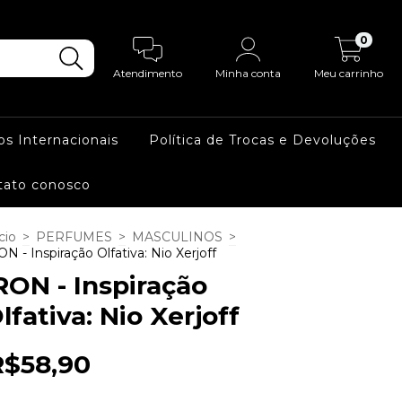
0
Atendimento
Minha conta
Meu carrinho
os Internacionais
Política de Trocas e Devoluções
tato conosco
cio
>
PERFUMES
>
MASCULINOS
>
ON - Inspiração Olfativa: Nio Xerjoff
RON - Inspiração
lfativa: Nio Xerjoff
R$58,90