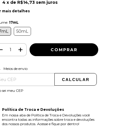
4
x de
R$14,73
sem juros
r mais detalhes
lume:
17mL
7mL
50mL
ALTERAR CEP
regas para o CEP:
Meios de envio
CALCULAR
o sei meu CEP
Política de Troca e Devoluções
Em nossa aba de Política de Troca e Devoluções você
encontra todas as informações sobre troca e devoluções
dos nossos produtos. Acesse e fique por dentro!