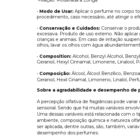
Fixação: Moderada a Longa
•
Modo de Usar:
Aplicar o perfume no corpo t
procedimento, caso necessário, até atingir o efe
•
Conservação e Cuidados:
Conservar o produ
excessiva. Produto de uso externo. Não aplicar
crianças e animais. Em caso de irritação sus
olhos, lavar os olhos com água abundantement
•
Composition:
Alcohol, Benzyl Alcohol, Benzyl 
Geraniol, Hexyl Cinnamal, Limonene, Linalool, P
•
Composição:
Álcool, Álcool Benzílico, Benzoat
Geraniol, Hexil Cinamal, Limoneno, Linalol, Perf
Sobre a agradabilidade e desempenho de 
A percepção olfativa de fragrâncias pode varia
sensorial. Sendo que há muitas variáveis envo
Uma dessas variáveis está relacionada com o t
ambiente, composição química e natureza olfati
ser aplicada, dentre outras, são, também, vari
desempenho dos perfumes.