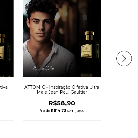
iva:
ATTOMIC - Inspiração Olfativa Ultra
INVICTORY 
Male Jean Paul Gaultier
Invictus 
R$58,90
4
x de
R$14,73
sem juros
4
x de