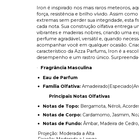
Iron é inspirado nos mais raros meteoros, aq
força, resistência e brilho vívido. Assim co
extremas sem perder sua integridade, esta fr
cada nota. Sua construção olfativa entrega uma
vibrantes e madeiras nobres, criando uma exp
perfume agradável, versátil e, quando neces
acompanhar você em qualquer ocasião. Criad
característico da Azza Parfums, Iron é a esc
desempenho e um rastro único. Surpreenda-
Fragrância Masculina
·
Eau de Parfum
Família Olfativa:
Amadeirado|Especiado|Ar
Principais Notas Olfativas
Notas de Topo:
Bergamota, Néroli, Acorde
Notas de Corpo:
Cardamomo, Jasmim, Noz
Notas de Fundo:
Âmbar, Madeira de Cedro, 
Projeção: Moderada a Alta