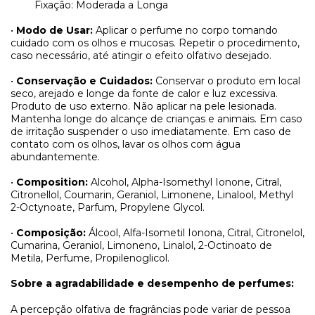
Fixação: Moderada a Longa
•
Modo de Usar:
Aplicar o perfume no corpo tomando
cuidado com os olhos e mucosas. Repetir o procedimento,
caso necessário, até atingir o efeito olfativo desejado.
•
Conservação e Cuidados:
Conservar o produto em local
seco, arejado e longe da fonte de calor e luz excessiva.
Produto de uso externo. Não aplicar na pele lesionada.
Mantenha longe do alcançe de crianças e animais. Em caso
de irritação suspender o uso imediatamente. Em caso de
contato com os olhos, lavar os olhos com água
abundantemente.
•
Composition:
Alcohol, Alpha-Isomethyl Ionone, Citral,
Citronellol, Coumarin, Geraniol, Limonene, Linalool, Methyl
2-Octynoate, Parfum, Propylene Glycol.
•
Composição:
Álcool, Alfa-Isometil Ionona, Citral, Citronelol,
Cumarina, Geraniol, Limoneno, Linalol, 2-Octinoato de
Metila, Perfume, Propilenoglicol.
Sobre a agradabilidade e desempenho de perfumes:
A percepção olfativa de fragrâncias pode variar de pessoa