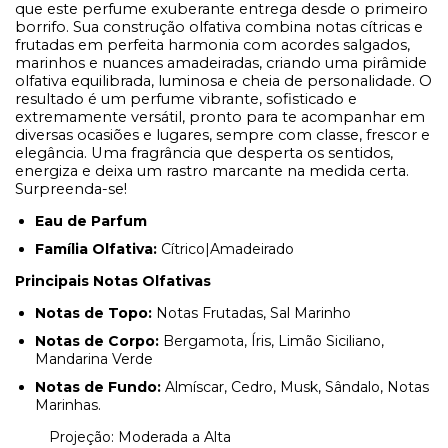
que este perfume exuberante entrega desde o primeiro
borrifo. Sua construção olfativa combina notas cítricas e
frutadas em perfeita harmonia com acordes salgados,
marinhos e nuances amadeiradas, criando uma pirâmide
olfativa equilibrada, luminosa e cheia de personalidade. O
resultado é um perfume vibrante, sofisticado e
extremamente versátil, pronto para te acompanhar em
diversas ocasiões e lugares, sempre com classe, frescor e
elegância. Uma fragrância que desperta os sentidos,
energiza e deixa um rastro marcante na medida certa.
Surpreenda-se!
Eau de Parfum
Família Olfativa:
Cítrico|Amadeirado
Principais Notas Olfativas
Notas de Topo:
Notas Frutadas, Sal Marinho
Notas de Corpo:
Bergamota, Íris, Limão Siciliano,
Mandarina Verde
Notas de Fundo:
Almíscar, Cedro, Musk, Sândalo, Notas
Marinhas.
Projeção: Moderada a Alta