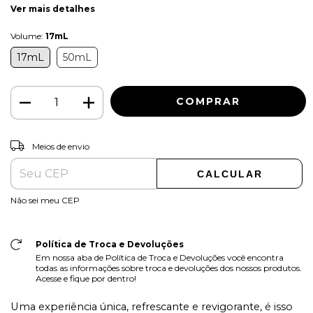
Ver mais detalhes
Volume:
17mL
17mL
50mL
ALTERAR CEP
Entregas para o CEP:
Meios de envio
CALCULAR
Não sei meu CEP
Política de Troca e Devoluções
Em nossa aba de Política de Troca e Devoluções você encontra
todas as informações sobre troca e devoluções dos nossos produtos.
Acesse e fique por dentro!
Uma experiência única, refrescante e revigorante, é isso