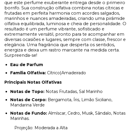
que este perfume exuberante entrega desde o primeiro
borrifo. Sua construção olfativa combina notas cítricas e
frutadas em perfeita harmonia com acordes salgados,
marinhos e nuances amadeiradas, criando uma pirâmide
olfativa equilibrada, luminosa e cheia de personalidade. O
resultado é um perfume vibrante, sofisticado e
extremamente versátil, pronto para te acompanhar em
diversas ocasiões e lugares, sempre com classe, frescor e
elegância. Uma fragrância que desperta os sentidos,
energiza e deixa um rastro marcante na medida certa.
Surpreenda-se!
Eau de Parfum
Família Olfativa:
Cítrico|Amadeirado
Principais Notas Olfativas
Notas de Topo:
Notas Frutadas, Sal Marinho
Notas de Corpo:
Bergamota, Íris, Limão Siciliano,
Mandarina Verde
Notas de Fundo:
Almíscar, Cedro, Musk, Sândalo, Notas
Marinhas.
Projeção: Moderada a Alta