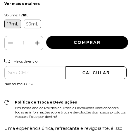
Ver mais detalhes
Volume:
17mL
17mL
50mL
ALTERAR CEP
Entregas para o CEP:
Meios de envio
CALCULAR
Não sei meu CEP
Política de Troca e Devoluções
Em nossa aba de Política de Troca e Devoluções você encontra
todas as informações sobre troca e devoluções dos nossos produtos.
Acesse e fique por dentro!
Uma experiência única, refrescante e revigorante, é isso