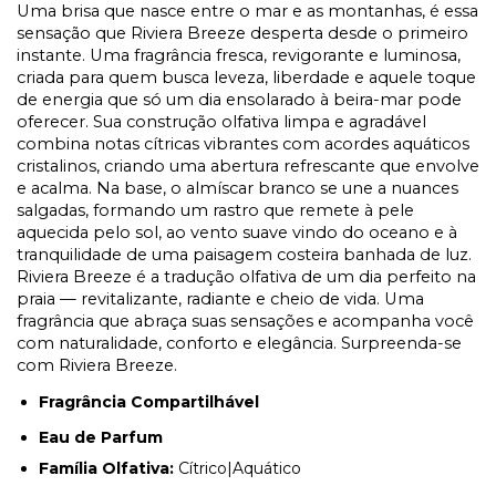
Uma brisa que nasce entre o mar e as montanhas, é essa
sensação que Riviera Breeze desperta desde o primeiro
instante. Uma fragrância fresca, revigorante e luminosa,
criada para quem busca leveza, liberdade e aquele toque
de energia que só um dia ensolarado à beira-mar pode
oferecer. Sua construção olfativa limpa e agradável
combina notas cítricas vibrantes com acordes aquáticos
cristalinos, criando uma abertura refrescante que envolve
e acalma. Na base, o almíscar branco se une a nuances
salgadas, formando um rastro que remete à pele
aquecida pelo sol, ao vento suave vindo do oceano e à
tranquilidade de uma paisagem costeira banhada de luz.
Riviera Breeze é a tradução olfativa de um dia perfeito na
praia — revitalizante, radiante e cheio de vida. Uma
fragrância que abraça suas sensações e acompanha você
com naturalidade, conforto e elegância. Surpreenda-se
com Riviera Breeze.
Fragrância Compartilhável
Eau de Parfum
Família Olfativa:
Cítrico|Aquático