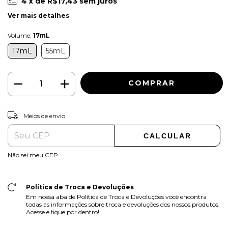
4
x de
R$17,43
sem juros
Ver mais detalhes
Volume:
17mL
17mL
55mL
ALTERAR CEP
Entregas para o CEP:
Meios de envio
CALCULAR
Não sei meu CEP
Política de Troca e Devoluções
Em nossa aba de Política de Troca e Devoluções você encontra
todas as informações sobre troca e devoluções dos nossos produtos.
Acesse e fique por dentro!