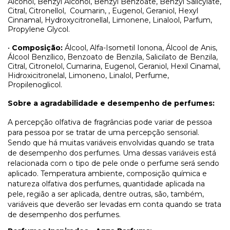
Alcohol, Benzyl Alcohol, Benzyl Benzoate, Benzyl Salicylate,
Citral, Citronellol,
Coumarin, , Eugenol, Geraniol, Hexyl
Cinnamal, Hydroxycitronellal, Limonene, Linalool, Parfum,
Propylene Glycol.
•
Composição:
Álcool, Alfa-Isometil Ionona, Álcool de Anis,
Álcool Benzílico, Benzoato de Benzila, Salicilato de Benzila,
Citral, Citronelol, Cumarina, Eugenol, Geraniol, Hexil Cinamal,
Hidroxicitronelal, Limoneno, Linalol, Perfume,
Propilenoglicol.
Sobre a agradabilidade e desempenho de perfumes:
A percepção olfativa de fragrâncias pode variar de pessoa
para pessoa por se tratar de uma percepção sensorial.
Sendo que há muitas variáveis envolvidas quando se trata
de desempenho dos perfumes. Uma dessas variáveis está
relacionada com o tipo de pele onde o perfume será sendo
aplicado. Temperatura ambiente, composição química e
natureza olfativa dos perfumes, quantidade aplicada na
pele, região a ser aplicada, dentre outras, são, também,
variáveis que deverão ser levadas em conta quando se trata
de desempenho dos perfumes.