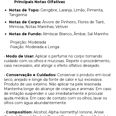
Principais Notas Olfativas
Notas de Topo:
Gengibre, Laranja, Limão, Pimenta,
Tangerina
Notas de Corpo:
Árvore de Pinheiro, Flores de Tiaré,
Mimosa, Notas Marinhas, Vetiver
Notas de Fundo:
Almíscar Branco, Âmbar, Sal Marinho
Projeção: Moderada
Fixação: Moderada a Longa
•
Modo de Usar:
Aplicar o perfume no corpo tomando
cuidado com os olhos e mucosas. Repetir o procedimento,
caso necessário, até atingir o efeito olfativo desejado.
•
Conservação e Cuidados:
Conservar o produto em local
seco, arejado e longe da fonte de calor e luz excessiva.
Produto de uso externo. Não aplicar na pele lesionada.
Mantenha longe do alcançe de crianças e animais. Em caso
de irritação suspender o uso imediatamente e procurar
ajuda médica. Em caso de contato com os olhos, lavar os
olhos com água abundantemente.
•
Composition:
Alcohol, Alpha-Isomethyl Ionone, Anise