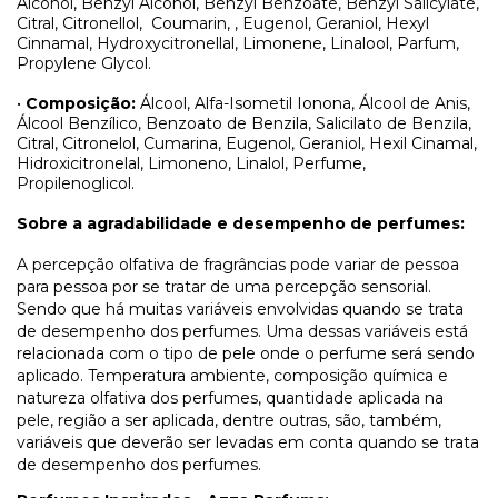
Alcohol, Benzyl Alcohol, Benzyl Benzoate, Benzyl Salicylate,
Citral, Citronellol,
Coumarin, , Eugenol, Geraniol, Hexyl
Cinnamal, Hydroxycitronellal, Limonene, Linalool, Parfum,
Propylene Glycol.
•
Composição:
Álcool, Alfa-Isometil Ionona, Álcool de Anis,
Álcool Benzílico, Benzoato de Benzila, Salicilato de Benzila,
Citral, Citronelol, Cumarina, Eugenol, Geraniol, Hexil Cinamal,
Hidroxicitronelal, Limoneno, Linalol, Perfume,
Propilenoglicol.
Sobre a agradabilidade e desempenho de perfumes:
A percepção olfativa de fragrâncias pode variar de pessoa
para pessoa por se tratar de uma percepção sensorial.
Sendo que há muitas variáveis envolvidas quando se trata
de desempenho dos perfumes. Uma dessas variáveis está
relacionada com o tipo de pele onde o perfume será sendo
aplicado. Temperatura ambiente, composição química e
natureza olfativa dos perfumes, quantidade aplicada na
pele, região a ser aplicada, dentre outras, são, também,
variáveis que deverão ser levadas em conta quando se trata
de desempenho dos perfumes.