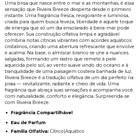
Uma brisa que nasce entre o mar e as montanhas, é essa
sensação que Riviera Breeze desperta desde o primeiro
instante. Uma fragrância fresca, revigorante e luminosa,
criada para quem busca leveza, liberdade e aquele toque
de energia que só um dia ensolarado à beira-mar pode
oferecer. Sua construção olfativa limpa e agradável
combina notas cítricas vibrantes com acordes aquáticos
cristalinos, criando uma abertura refrescante que envolve
e acalma. Na base, o almíscar branco se une a nuances
salgadas, formando um rastro que remete à pele
aquecida pelo sol, ao vento suave vindo do oceano e à
tranquilidade de uma paisagem costeira banhada de luz.
Riviera Breeze é a tradução olfativa de um dia perfeito na
praia — revitalizante, radiante e cheio de vida. Uma
fragrância que abraça suas sensações e acompanha você
com naturalidade, conforto e elegância. Surpreenda-se
com Riviera Breeze.
Fragrância Compartilhável
Eau de Parfum
Família Olfativa:
Cítrico|Aquático