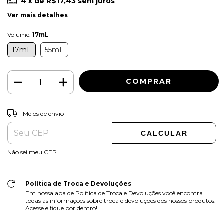
4
x de
R$17,43
sem juros
Ver mais detalhes
Volume:
17mL
17mL
55mL
ALTERAR CEP
Entregas para o CEP:
Meios de envio
CALCULAR
Não sei meu CEP
Política de Troca e Devoluções
Em nossa aba de Política de Troca e Devoluções você encontra
todas as informações sobre troca e devoluções dos nossos produtos.
Acesse e fique por dentro!