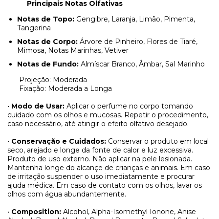
Principais Notas Olfativas
Notas de Topo:
Gengibre, Laranja, Limão, Pimenta,
Tangerina
Notas de Corpo:
Árvore de Pinheiro, Flores de Tiaré,
Mimosa, Notas Marinhas, Vetiver
Notas de Fundo:
Almíscar Branco, Âmbar, Sal Marinho
Projeção: Moderada
Fixação: Moderada a Longa
•
Modo de Usar:
Aplicar o perfume no corpo tomando
cuidado com os olhos e mucosas. Repetir o procedimento,
caso necessário, até atingir o efeito olfativo desejado.
•
Conservação e Cuidados:
Conservar o produto em local
seco, arejado e longe da fonte de calor e luz excessiva.
Produto de uso externo. Não aplicar na pele lesionada.
Mantenha longe do alcançe de crianças e animais. Em caso
de irritação suspender o uso imediatamente e procurar
ajuda médica. Em caso de contato com os olhos, lavar os
olhos com água abundantemente.
•
Composition:
Alcohol, Alpha-Isomethyl Ionone, Anise