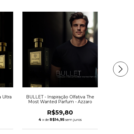
 Ultra
BULLET - Inspiração Olfativa The
HANNISHE -
Most Wanted Parfum - Azzaro
Ha
R$59,80
4
x de
R$14,95
sem juros
4
x d