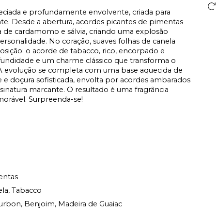
eciada e profundamente envolvente, criada para
e. Desde a abertura, acordes picantes de pimentas
 de cardamomo e sálvia, criando uma explosão
ersonalidade. No coração, suaves folhas de canela
sição: o acorde de tabacco, rico, encorpado e
rofundidade e um charme clássico que transforma o
 A evolução se completa com uma base aquecida de
 e doçura sofisticada, envolta por acordes ambarados
inatura marcante. O resultado é uma fragrância
emorável. Surpreenda-se!
entas
ela, Tabacco
urbon, Benjoim, Madeira de Guaiac