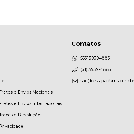
Contatos
553139394883
(31) 3939-4883
os
sac@azzaparfums.com.b
 Fretes e Envios Nacionais
 Fretes e Envios Internacionais
 Trocas e Devoluções
 Privacidade