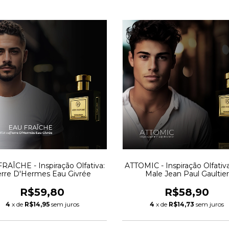
RAÎCHE - Inspiração Olfativa:
ATTOMIC - Inspiração Olfativa
erre D'Hermes Eau Givrée
Male Jean Paul Gaultier
R$59,80
R$58,90
4
x de
R$14,95
sem juros
4
x de
R$14,73
sem juros