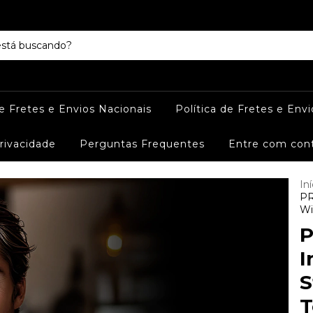
de Fretes e Envios Nacionais
Política de Fretes e Envi
Privacidade
Perguntas Frequentes
Entre com con
Iní
PR
Wi
P
I
S
T