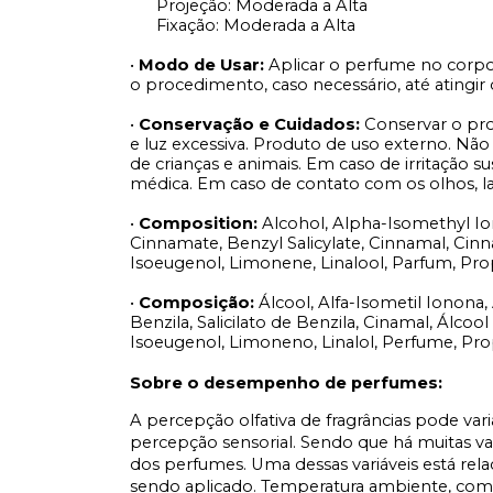
Projeção: Moderada a Alta
Fixação: Moderada a Alta
•
Modo de Usar:
Aplicar o perfume no corp
o procedimento, caso necessário, até atingir o
•
Conservação e Cuidados:
Conservar o pro
e luz excessiva. Produto de uso externo. Não
de crianças e animais. Em caso de irritação 
médica. Em caso de contato com os olhos, 
•
Composition:
Alcohol, Alpha-Isomethyl Io
Cinnamate, Benzyl Salicylate, Cinnamal, Cinna
Isoeugenol, Limonene, Linalool, Parfum, Pro
•
Composição:
Álcool, Alfa-Isometil Ionona
Benzila, Salicilato de Benzila, Cinamal, Álcool
Isoeugenol, Limoneno, Linalol, Perfume, Prop
Sobre o desempenho de perfumes:
A percepção olfativa de fragrâncias pode var
percepção sensorial. Sendo que há muitas v
dos perfumes. Uma dessas variáveis está rel
sendo aplicado. Temperatura ambiente, comp