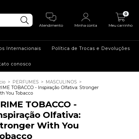
0
Atendimento
Minha conta
Meu carrinho
os Internacionais
Política de Trocas e Devoluções
tato conosco
cio
>
PERFUMES
>
MASCULINOS
>
IME TOBACCO - Inspiração Olfativa: Stronger
th You Tobacco
RIME TOBACCO -
nspiração Olfativa:
tronger With You
obacco