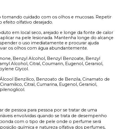
o tomando cuidado com os olhos e mucosas. Repetir
 efeito olfativo desejado.
duto em local seco, arejado e longe da fonte de calor
 aplicar na pele lesionada. Mantenha longe do alcançe
suspender o uso imediatamente e procurar ajuda
lavar os olhos com água abundantemente.
none, Benzyl Alcohol, Benzyl Benzoate, Benzyl
myl Alcohol, Citral, Coumarin, Eugenol, Geraniol,
pylene Glycol.
, Álcool Benzílico, Benzoato de Benzila, Cinamato de
 Cinamilico, Citral, Cumarina, Eugenol, Geraniol,
ilenoglicol.
iar de pessoa para pessoa por se tratar de uma
ariáveis envolvidas quando se trata de desempenho
acionda com o tipo de pele onde o perfume será
osição química e natureza olfativa dos perfumes,