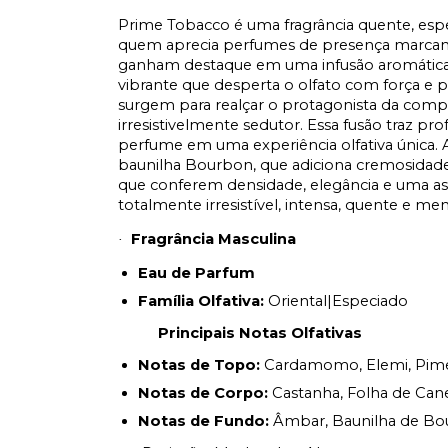
Prime Tobacco é uma fragrância quente, esp
quem aprecia perfumes de presença marcant
ganham destaque em uma infusão aromática
vibrante que desperta o olfato com força e p
surgem para realçar o protagonista da compo
irresistivelmente sedutor. Essa fusão traz p
perfume em uma experiência olfativa única.
baunilha Bourbon, que adiciona cremosidade
que conferem densidade, elegância e uma ass
totalmente irresistível, intensa, quente e m
Fragrância Masculina
·
Eau de Parfum
Família Olfativa:
Oriental|Especiado
Principais Notas Olfativas
Notas de Topo:
Cardamomo, Elemi, Pim
Notas de Corpo:
Castanha, Folha de Can
Notas de Fundo:
Âmbar, Baunilha de Bo