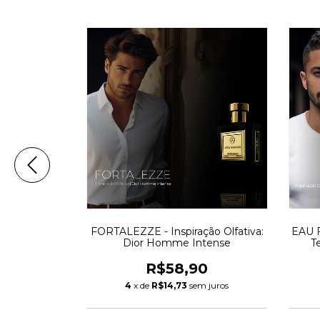
nspiração
FORTALEZZE - Inspiração Olfativa:
EAU F
 Platinum
Dior Homme Intense
T
0
R$58,90
m juros
4
x de
R$14,73
sem juros