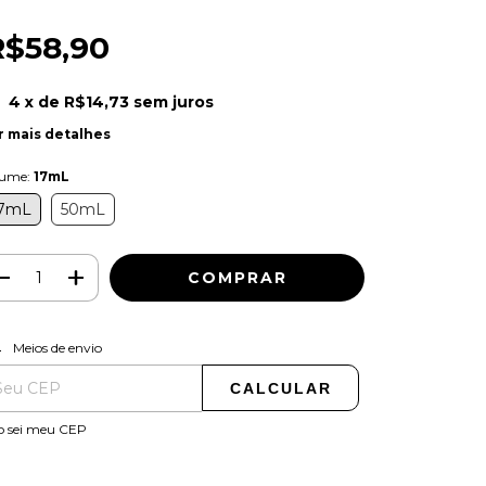
R$58,90
4
x de
R$14,73
sem juros
r mais detalhes
lume:
17mL
7mL
50mL
ALTERAR CEP
regas para o CEP:
Meios de envio
CALCULAR
o sei meu CEP