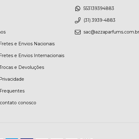
553139394883
(31) 3939-4883
os
sac@azzaparfums.com.b
 Fretes e Envios Nacionais
 Fretes e Envios Internacionais
 Trocas e Devoluções
 Privacidade
Frequentes
contato conosco