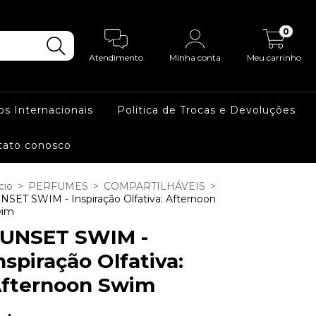
0
Atendimento
Minha conta
Meu carrinho
os Internacionais
Política de Trocas e Devoluções
tato conosco
cio
>
PERFUMES
>
COMPARTILHÁVEIS
>
NSET SWIM - Inspiração Olfativa: Afternoon
wim
UNSET SWIM -
nspiração Olfativa:
fternoon Swim