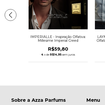
o Olfativa:
IMPERIALLE - Inspiração Olfativa:
LAYM
ane
Millesime Imperial Creed
Olfat
0
R$59,80
 juros
4
x de
R$14,95
sem juros
Sobre a Azza Parfums
Menu