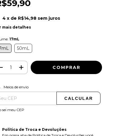
R$59,90
4
x de
R$14,98
sem juros
r mais detalhes
lume:
17mL
7mL
50mL
ALTERAR CEP
regas para o CEP:
Meios de envio
CALCULAR
o sei meu CEP
Política de Troca e Devoluções
Em nossa aba de Política de Troca e Devoluções você