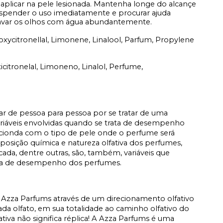
 aplicar na pele lesionada. Mantenha longe do alcançe
suspender o uso imediatamente e procurar ajuda
lavar os olhos com água abundantemente.
droxycitronellal, Limonene, Linalool, Parfum, Propylene
oxicitronelal, Limoneno, Linalol, Perfume,
iar de pessoa para pessoa por se tratar de uma
ariáveis envolvidas quando se trata de desempenho
acionda com o tipo de pele onde o perfume será
osição química e natureza olfativa dos perfumes,
icada, dentre outras, são, também, variáveis que
ata de desempenho dos perfumes.
Azza Parfums através de um direcionamento olfativo
a olfato, em sua totalidade ao caminho olfativo do
fativa não significa réplica! A Azza Parfums é uma