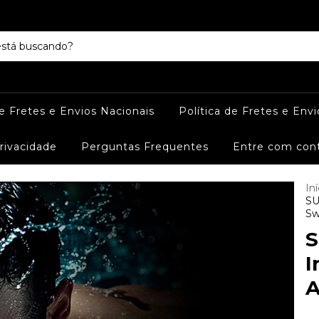
de Fretes e Envios Nacionais
Política de Fretes e Envi
Privacidade
Perguntas Frequentes
Entre com con
Iní
SU
S
S
I
A