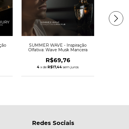
ção
SUMMER WAVE - Inspiração
INFUSION X 
Olfativa: Wave Musk Mancera
W
R$69,76
4
x de
R$17,44
sem juros
4
x d
Redes Sociais