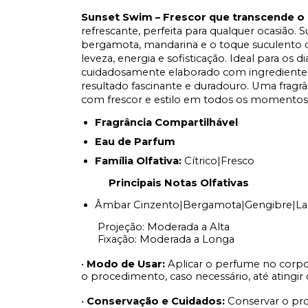
Sunset Swim – Frescor que transcende o 
refrescante, perfeita para qualquer ocasião.
bergamota, mandarina e o toque suculento da
leveza, energia e sofisticação. Ideal para os 
cuidadosamente elaborado com ingrediente
resultado fascinante e duradouro. Uma frag
com frescor e estilo em todos os momentos
Fragrância Compartilhável
Eau de Parfum
Família Olfativa:
Cítrico|Fresco
Principais Notas Olfativas
Âmbar Cinzento|Bergamota|Gengibre|Lara
Projeção: Moderada a Alta
Fixação: Moderada a Longa
•
Modo de Usar:
Aplicar o perfume no corp
o procedimento, caso necessário, até atingir o
•
Conservação e Cuidados:
Conservar o pro