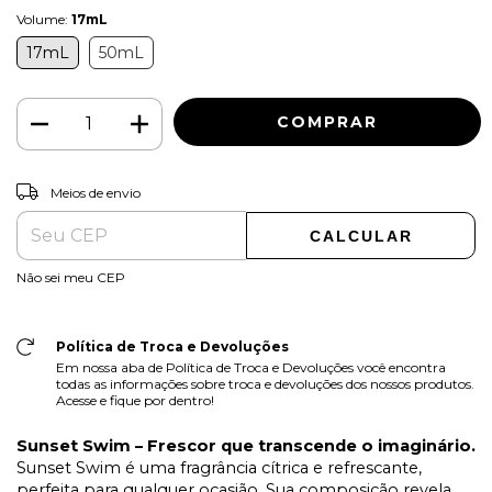
Volume:
17mL
17mL
50mL
ALTERAR CEP
Entregas para o CEP:
Meios de envio
CALCULAR
Não sei meu CEP
Política de Troca e Devoluções
Em nossa aba de Política de Troca e Devoluções você encontra
todas as informações sobre troca e devoluções dos nossos produtos.
Acesse e fique por dentro!
Sunset Swim – Frescor que transcende o imaginário.
Sunset Swim é uma fragrância cítrica e refrescante,
perfeita para qualquer ocasião. Sua composição revela