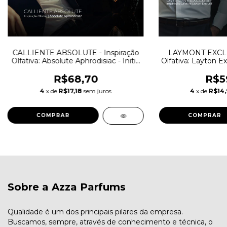
CALLIENTE ABSOLUTE - Inspiração
LAYMONT EXCLUS
Olfativa: Absolute Aphrodisiac - Initio
Olfativa: Layton Ex
Parfums
Ma
R$68,70
R$5
4
x de
R$17,18
sem juros
4
x de
R$14
COMPRAR
COMPRAR
Sobre a Azza Parfums
Qualidade é um dos principais pilares da empresa.
Buscamos, sempre, através de conhecimento e técnica, o