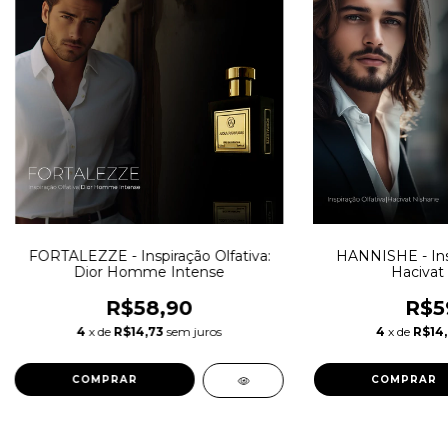
FORTALEZZE - Inspiração Olfativa:
HANNISHE - Insp
Dior Homme Intense
Hacivat
R$58,90
R$5
4
x de
R$14,73
sem juros
4
x de
R$14,
COMPRAR
COMPRAR