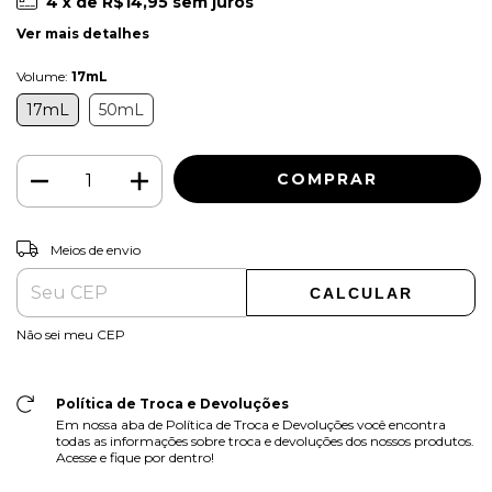
4
x de
R$14,95
sem juros
Ver mais detalhes
Volume:
17mL
17mL
50mL
ALTERAR CEP
Entregas para o CEP:
Meios de envio
CALCULAR
Não sei meu CEP
Política de Troca e Devoluções
Em nossa aba de Política de Troca e Devoluções você encontra
todas as informações sobre troca e devoluções dos nossos produtos.
Acesse e fique por dentro!