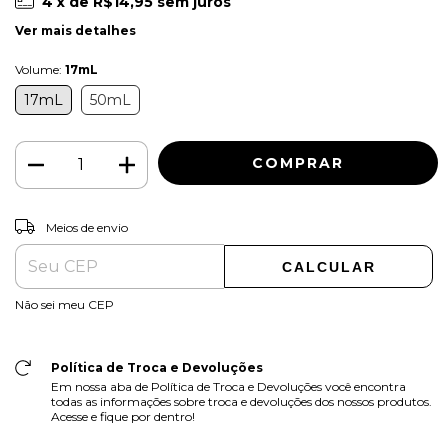
4
x de
R$14,95
sem juros
Ver mais detalhes
Volume:
17mL
17mL
50mL
ALTERAR CEP
Entregas para o CEP:
Meios de envio
CALCULAR
Não sei meu CEP
Política de Troca e Devoluções
Em nossa aba de Política de Troca e Devoluções você encontra
todas as informações sobre troca e devoluções dos nossos produtos.
Acesse e fique por dentro!