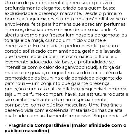
Um eau de parfum oriental generoso, explosivo e
profundamente elegante, criado para quem busca
exclusividade e presença marcante. Desde o primeiro
borrifo, a fragrância revela uma construção olfativa rica e
envolvente, feita para homens que apreciam perfumes
intensos, desafiadores e cheios de personalidade. A
abertura combina o frescor luminoso da bergamota, da
toranja e da maçã, criando um início vibrante e
energizante. Em seguida, o perfume evolui para um
coração sofisticado com amêndoa, gerânio e lavanda,
que trazem equilíbrio entre o aromático, o floral e o
levemente adocicado. Na base, a profundidade se
intensifica com o calor do agarwood (oud), a força da
madeira de guaiac, o toque terroso do cipriol, além da
cremosidade da baunilha e da densidade elegante do
patchouli — um conjunto que garante presença,
projeção e uma assinatura olfativa inesquecível. Embora
seja um perfume compartilhável, sua estrutura robusta e
seu caráter marcante o tornam especialmente
compatível com o público masculino. Uma fragrância
desenvolvida com excelência, matérias-primas de alta
qualidade e um acabamento impecável. Surpreenda-se!
Fragrância Compartilhável (maior afinidade com o
·
público masculino)