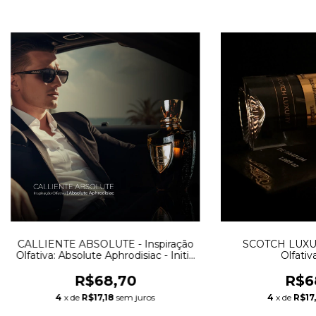
CALLIENTE ABSOLUTE - Inspiração
SCOTCH LUXURY
Olfativa: Absolute Aphrodisiac - Initio
Olfativ
Parfums
R$68,70
R$6
4
x de
R$17,18
sem juros
4
x de
R$17,