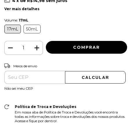
4
x de
R$14,98
sem juros
Ver mais detalhes
Volume:
17mL
17mL
50mL
ALTERAR CEP
Entregas para o CEP:
Meios de envio
CALCULAR
Não sei meu CEP
Política de Troca e Devoluções
Em nossa aba de Política de Troca e Devoluções você encontra
todas as informações sobre troca e devoluções dos nossos produtos.
Acesse e fique por dentro!