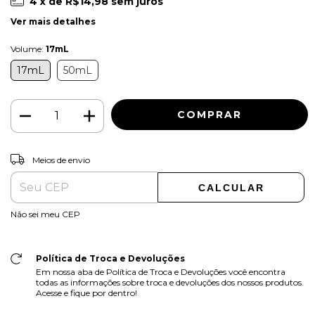
4
x de
R$14,98
sem juros
Ver mais detalhes
Volume:
17mL
17mL
50mL
ALTERAR CEP
Entregas para o CEP:
Meios de envio
CALCULAR
Não sei meu CEP
Política de Troca e Devoluções
Em nossa aba de Política de Troca e Devoluções você encontra
todas as informações sobre troca e devoluções dos nossos produtos.
Acesse e fique por dentro!