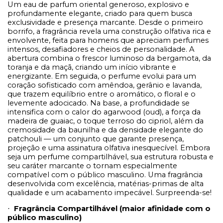
Um eau de parfum oriental generoso, explosivo e
profundamente elegante, criado para quem busca
exclusividade e presença marcante. Desde o primeiro
borrifo, a fragrância revela uma construção olfativa rica e
envolvente, feita para homens que apreciam perfumes
intensos, desafiadores e cheios de personalidade. A
abertura combina o frescor luminoso da bergamota, da
toranja e da maçã, criando um início vibrante e
energizante. Em seguida, o perfume evolui para um
coração sofisticado com amêndoa, gerânio e lavanda,
que trazem equilíbrio entre o aromático, o floral e o
levemente adocicado. Na base, a profundidade se
intensifica com o calor do agarwood (oud), a força da
madeira de guaiac, o toque terroso do cipriol, além da
cremosidade da baunilha e da densidade elegante do
patchouli — um conjunto que garante presença,
projeção e uma assinatura olfativa inesquecível. Embora
seja um perfume compartilhável, sua estrutura robusta e
seu caráter marcante o tornam especialmente
compatível com o público masculino. Uma fragrância
desenvolvida com excelência, matérias-primas de alta
qualidade e um acabamento impecável. Surpreenda-se!
Fragrância Compartilhável (maior afinidade com o
·
público masculino)