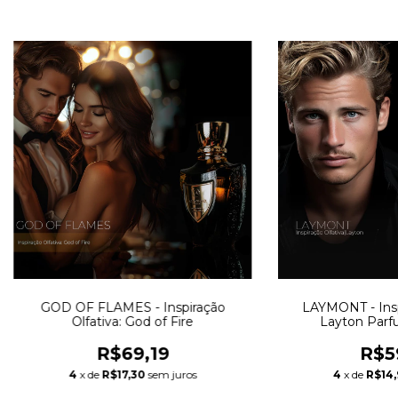
GOD OF FLAMES - Inspiração
LAYMONT - Inspi
Olfativa: God of Fire
Layton Parf
R$69,19
R$5
4
x de
R$17,30
sem juros
4
x de
R$14