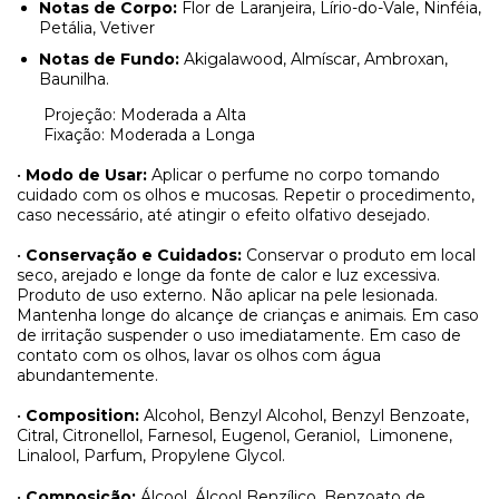
Notas de Corpo:
Flor de Laranjeira, Lírio-do-Vale, Ninféia,
Petália, Vetiver
Notas de Fundo:
Akigalawood, Almíscar, Ambroxan,
Baunilha.
Projeção: Moderada a Alta
Fixação: Moderada a Longa
•
Modo de Usar:
Aplicar o perfume no corpo tomando
cuidado com os olhos e mucosas. Repetir o procedimento,
caso necessário, até atingir o efeito olfativo desejado.
•
Conservação e Cuidados:
Conservar o produto em local
seco, arejado e longe da fonte de calor e luz excessiva.
Produto de uso externo. Não aplicar na pele lesionada.
Mantenha longe do alcançe de crianças e animais. Em caso
de irritação suspender o uso imediatamente. Em caso de
contato com os olhos, lavar os olhos com água
abundantemente.
•
Composition:
Alcohol, Benzyl Alcohol, Benzyl Benzoate,
Citral, Citronellol,
Farnesol, Eugenol, Geraniol,
Limonene,
Linalool, Parfum, Propylene Glycol.
•
Composição:
Álcool, Álcool Benzílico, Benzoato de