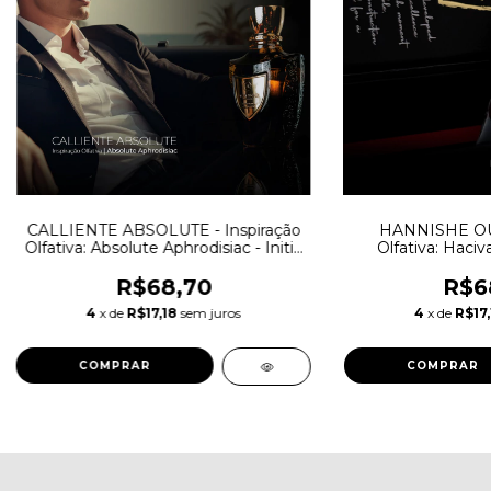
CALLIENTE ABSOLUTE - Inspiração
HANNISHE OUD
Olfativa: Absolute Aphrodisiac - Initio
Olfativa: Haci
Parfums
R$68,70
R$6
4
x de
R$17,18
sem juros
4
x de
R$17,
COMPRAR
COMPRAR