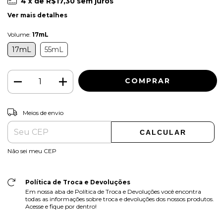
4
x de
R$17,30
sem juros
Ver mais detalhes
Volume:
17mL
17mL
55mL
ALTERAR CEP
Entregas para o CEP:
Meios de envio
CALCULAR
Não sei meu CEP
Política de Troca e Devoluções
Em nossa aba de Política de Troca e Devoluções você encontra
todas as informações sobre troca e devoluções dos nossos produtos.
Acesse e fique por dentro!