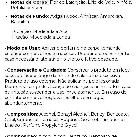
Notas de Corpo:
Flor de Laranjeira, Lírio-do-Vale, Ninféia,
Petália, Vetiver
Notas de Fundo:
Akigalawood, Almíscar, Ambroxan,
Baunilha.
Projeção: Moderada a Alta
Fixação: Moderada a Longa
•
Modo de Usar:
Aplicar o perfume no corpo tomando
cuidado com os olhos e mucosas. Repetir o procedimento,
caso necessário, até atingir o efeito olfativo desejado.
•
Conservação e Cuidados:
Conservar o produto em local
seco, arejado e longe da fonte de calor e luz excessiva.
Produto de uso externo. Não aplicar na pele lesionada.
Mantenha longe do alcançe de crianças e animais. Em caso
de irritação suspender o uso imediatamente. Em caso de
contato com os olhos, lavar os olhos com água
abundantemente.
•
Composition:
Alcohol, Benzyl Alcohol, Benzyl Benzoate,
Citral, Citronellol,
Farnesol, Eugenol, Geraniol,
Limonene,
Linalool, Parfum, Propylene Glycol.
•
Composição:
Álcool, Álcool Benzílico, Benzoato de