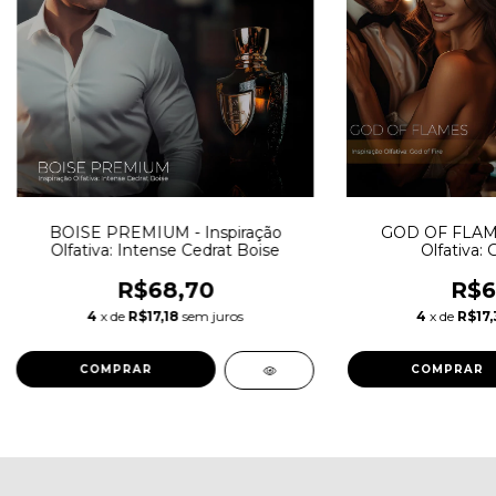
BOISE PREMIUM - Inspiração
GOD OF FLAMES
Olfativa: Intense Cedrat Boise
Olfativa: 
R$68,70
R$6
4
x de
R$17,18
sem juros
4
x de
R$17,
COMPRAR
COMPRAR