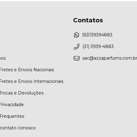
Contatos
553139394883
(31) 3939-4883
os
sac@azzaparfums.com.b
 Fretes e Envios Nacionais
 Fretes e Envios Internacionais
 Trocas e Devoluções
 Privacidade
Frequentes
contato conosco