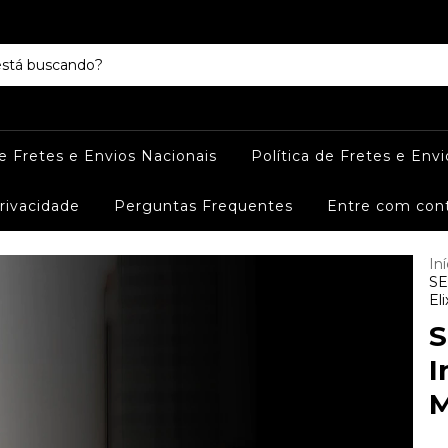
de Fretes e Envios Nacionais
Política de Fretes e Envi
Privacidade
Perguntas Frequentes
Entre com con
Iní
SE
Eli
S
I
M