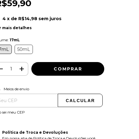
R$59,90
4
x de
R$14,98
sem juros
r mais detalhes
lume:
17mL
7mL
50mL
ALTERAR CEP
regas para o CEP:
Meios de envio
CALCULAR
o sei meu CEP
Política de Troca e Devoluções
Em nossa aba de Política de Troca e Devoluções você