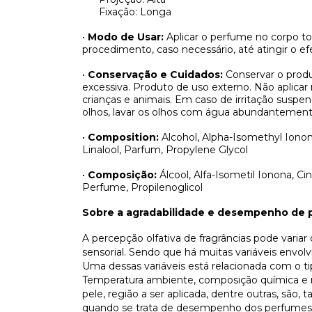
Fixação: Longa
•
Modo de Usar:
Aplicar o perfume no corpo t
procedimento, caso necessário, até atingir o efe
•
Conservação e Cuidados:
Conservar o produ
excessiva. Produto de uso externo. Não aplicar
crianças e animais. Em caso de irritação sus
olhos, lavar os olhos com água abundantement
•
Composition:
Alcohol, Alpha-Isomethyl Ionon
Linalool, Parfum, Propylene Glycol
•
Composição:
Álcool, Alfa-Isometil Ionona, Cin
Perfume, Propilenoglicol
Sobre a agradabilidade e desempenho de 
A percepção olfativa de fragrâncias pode varia
sensorial. Sendo que há muitas variáveis envo
Uma dessas variáveis está relacionada com o t
Temperatura ambiente, composição química e n
pele, região a ser aplicada, dentre outras, são
quando se trata de desempenho dos perfumes