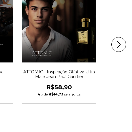
va:
ATTOMIC - Inspiração Olfativa Ultra
HANNISHE -
Male Jean Paul Gaultier
Ha
R$58,90
4
x de
R$14,73
sem juros
4
x d