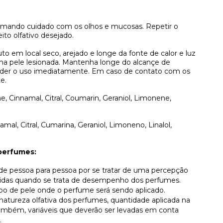
omando cuidado com os olhos e mucosas. Repetir o
ito olfativo desejado.
to em local seco, arejado e longe da fonte de calor e luz
 na pele lesionada. Mantenha longe do alcançe de
pender o uso imediatamente. Em caso de contato com os
e.
e, Cinnamal, Citral, Coumarin, Geraniol, Limonene,
amal, Citral, Cumarina, Geraniol, Limoneno, Linalol,
perfumes:
r de pessoa para pessoa por se tratar de uma percepção
lvidas quando se trata de desempenho dos perfumes.
ipo de pele onde o perfume será sendo aplicado.
atureza olfativa dos perfumes, quantidade aplicada na
, também, variáveis que deverão ser levadas em conta
.