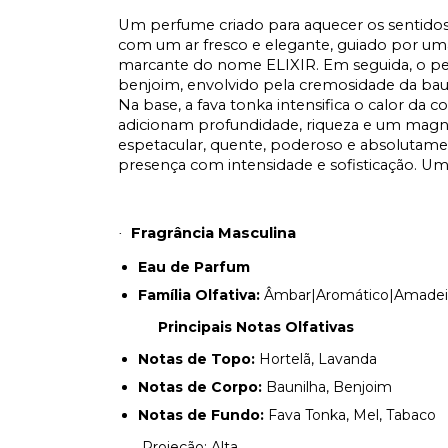
Um perfume criado para aquecer os sentidos
com um ar fresco e elegante, guiado por uma
marcante do nome ELIXIR. Em seguida, o pe
benjoim, envolvido pela cremosidade da baun
Na base, a fava tonka intensifica o calor da
adicionam profundidade, riqueza e um magne
espetacular, quente, poderoso e absolutam
presença com intensidade e sofisticação. Uma
Fragrância Masculina
·
Eau de Parfum
Família Olfativa:
Âmbar|Aromático|Amadei
Principais Notas Olfativas
Notas de Topo:
Hortelã, Lavanda
Notas de Corpo:
Baunilha, Benjoim
Notas de Fundo:
Fava Tonka, Mel, Tabaco
Projeção: Alta