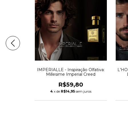
ão Olfativa:
IMPERIALLE - Inspiração Olfativa:
L'HOM
tense
Millesime Imperial Creed
0
R$59,80
m juros
4
x de
R$14,95
sem juros