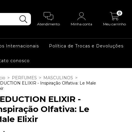
0
Atendimento
Minha conta
Meu carrinho
os Internacionais
Política de Trocas e Devoluções
tato conosco
cio
>
PERFUMES
>
MASCULINOS
>
DUCTION ELIXIR - Inspiração Olfativa: Le Male
xir
EDUCTION ELIXIR -
nspiração Olfativa: Le
ale Elixir