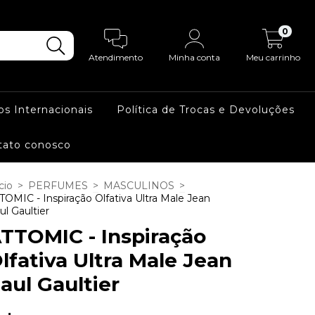
0
Atendimento
Minha conta
Meu carrinho
os Internacionais
Política de Trocas e Devoluções
tato conosco
cio
>
PERFUMES
>
MASCULINOS
>
TOMIC - Inspiração Olfativa Ultra Male Jean
ul Gaultier
TTOMIC - Inspiração
lfativa Ultra Male Jean
aul Gaultier