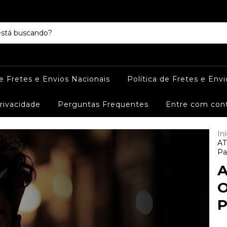
de Fretes e Envios Nacionais
Política de Fretes e Envi
Privacidade
Perguntas Frequentes
Entre com con
Iní
AT
Pa
A
O
P