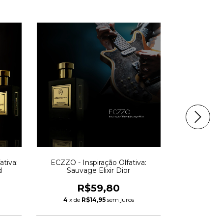
ativa:
ECZZO - Inspiração Olfativa:
L'HOMME UP 
d
Sauvage Elixir Dior
L'Homm
R$59,80
4
x de
R$14,95
sem juros
4
x de