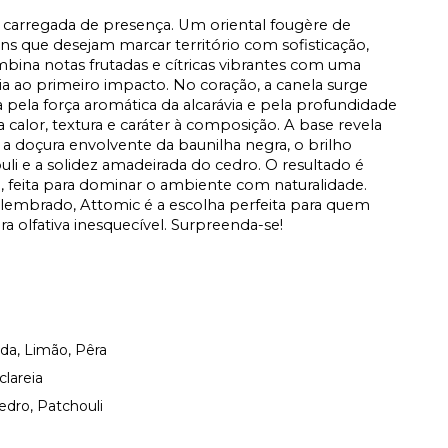
e carregada de presença. Um oriental fougère de
s que desejam marcar território com sofisticação,
bina notas frutadas e cítricas vibrantes com uma
cia ao primeiro impacto. No coração, a canela surge
ela força aromática da alcarávia e pela profundidade
na calor, textura e caráter à composição. A base revela
a doçura envolvente da baunilha negra, o brilho
uli e a solidez amadeirada do cedro. O resultado é
el, feita para dominar o ambiente com naturalidade.
 lembrado, Attomic é a escolha perfeita para quem
a olfativa inesquecível. Surpreenda-se!
da, Limão, Pêra
clareia
dro, Patchouli