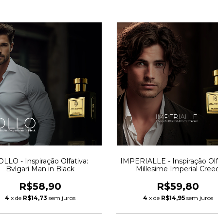
LLO - Inspiração Olfativa:
IMPERIALLE - Inspiração Olf
Bvlgari Man in Black
Millesime Imperial Cree
R$58,90
R$59,80
4
x de
R$14,73
sem juros
4
x de
R$14,95
sem juros