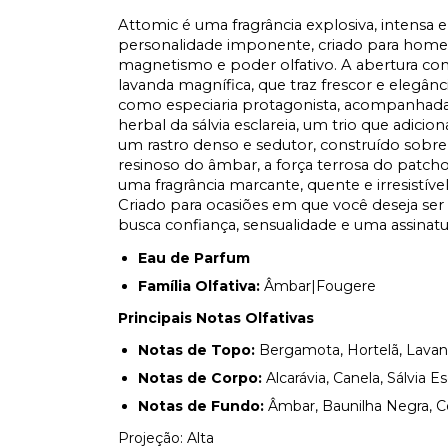
Attomic é uma fragrância explosiva, intensa 
personalidade imponente, criado para homen
magnetismo e poder olfativo. A abertura com
lavanda magnífica, que traz frescor e elegân
como especiaria protagonista, acompanhada p
herbal da sálvia esclareia, um trio que adicio
um rastro denso e sedutor, construído sobre 
resinoso do âmbar, a força terrosa do patcho
uma fragrância marcante, quente e irresistív
Criado para ocasiões em que você deseja ser
busca confiança, sensualidade e uma assinatur
Eau de Parfum
Família Olfativa:
Âmbar|Fougere
Principais Notas Olfativas
Notas de Topo:
Bergamota, Hortelã, Lavan
Notas de Corpo:
Alcarávia, Canela, Sálvia Es
Notas de Fundo:
Âmbar, Baunilha Negra, Ce
Projeção: Alta