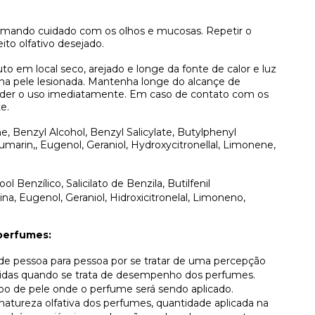
omando cuidado com os olhos e mucosas. Repetir o
ito olfativo desejado.
to em local seco, arejado e longe da fonte de calor e luz
 na pele lesionada. Mantenha longe do alcançe de
pender o uso imediatamente. Em caso de contato com os
e.
e, Benzyl Alcohol, Benzyl Salicylate, Butylphenyl
Coumarin,, Eugenol, Geraniol, Hydroxycitronellal, Limonene,
ol Benzílico, Salicilato de Benzila, Butilfenil
rina, Eugenol, Geraniol, Hidroxicitronelal, Limoneno,
perfumes:
r de pessoa para pessoa por se tratar de uma percepção
lvidas quando se trata de desempenho dos perfumes.
ipo de pele onde o perfume será sendo aplicado.
atureza olfativa dos perfumes, quantidade aplicada na