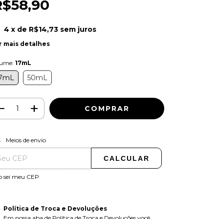
R$58,90
4
x de
R$14,73
sem juros
r mais detalhes
lume:
17mL
7mL
50mL
ALTERAR CEP
regas para o CEP:
Meios de envio
CALCULAR
o sei meu CEP
Política de Troca e Devoluções
Em nossa aba de Política de Troca e Devoluções você