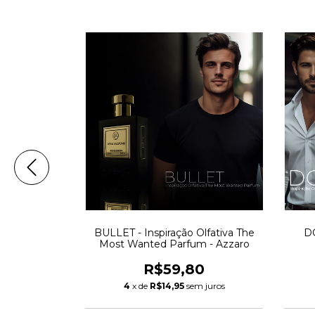
ão Olfativa:
BULLET - Inspiração Olfativa The
DO
tense
Most Wanted Parfum - Azzaro
0
R$59,80
m juros
4
x de
R$14,95
sem juros