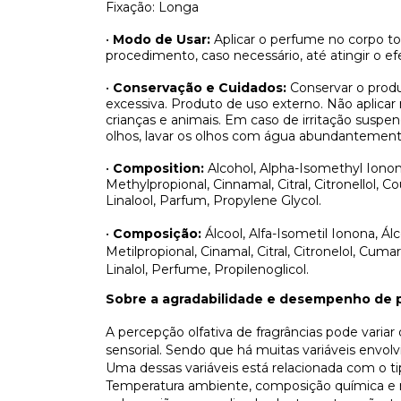
Fixação: Longa
•
Modo de Usar:
Aplicar o perfume no corpo t
procedimento, caso necessário, até atingir o efe
•
Conservação e Cuidados:
Conservar o produ
excessiva. Produto de uso externo. Não aplicar
crianças e animais. Em caso de irritação sus
olhos, lavar os olhos com água abundantement
•
Composition:
Alcohol, Alpha-Isomethyl Ionon
Methylpropional, Cinnamal, Citral, Citronellol, 
Linalool, Parfum, Propylene Glycol.
•
Composição:
Álcool, Alfa-Isometil Ionona, Álco
Metilpropional, Cinamal, Citral, Citronelol, Cuma
Linalol, Perfume, Propilenoglicol.
Sobre a agradabilidade e desempenho de 
A percepção olfativa de fragrâncias pode varia
sensorial. Sendo que há muitas variáveis envo
Uma dessas variáveis está relacionada com o t
Temperatura ambiente, composição química e n