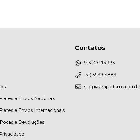
Contatos
553139394883
(31) 3939-4883
os
sac@azzaparfums.com.b
 Fretes e Envios Nacionais
 Fretes e Envios Internacionais
 Trocas e Devoluções
 Privacidade