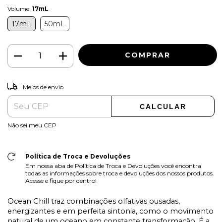
Volume:
17mL
17mL
50mL
ALTERAR CEP
Entregas para o CEP:
Meios de envio
CALCULAR
Não sei meu CEP
Política de Troca e Devoluções
Em nossa aba de Política de Troca e Devoluções você encontra
todas as informações sobre troca e devoluções dos nossos produtos.
Acesse e fique por dentro!
Ocean Chill traz combinações olfativas ousadas,
energizantes e em perfeita sintonia, como o movimento
natural de um oceano em constante transformação. É a