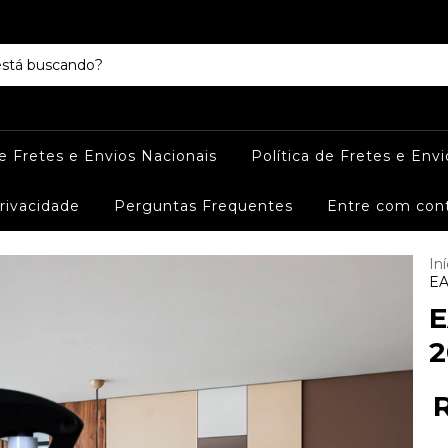
de Fretes e Envios Nacionais
Política de Fretes e Envi
Privacidade
Perguntas Frequentes
Entre com con
Iní
EA
E