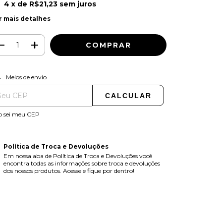
4
x de
R$21,23
sem juros
r mais detalhes
ALTERAR CEP
regas para o CEP:
Meios de envio
CALCULAR
o sei meu CEP
Política de Troca e Devoluções
Em nossa aba de Política de Troca e Devoluções você
encontra todas as informações sobre troca e devoluções
dos nossos produtos. Acesse e fique por dentro!