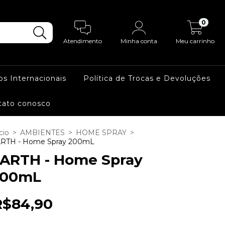
0
Atendimento
Minha conta
Meu carrinho
os Internacionais
Política de Trocas e Devoluções
tato conosco
cio
>
AMBIENTES
>
HOME SPRAY
>
RTH - Home Spray 200mL
ARTH - Home Spray
200mL
R$84,90