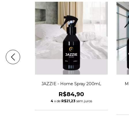
ay - 200mL
JAZZIE - Home Spray 200mL
M
0
R$84,90
 juros
4
x de
R$21,23
sem juros