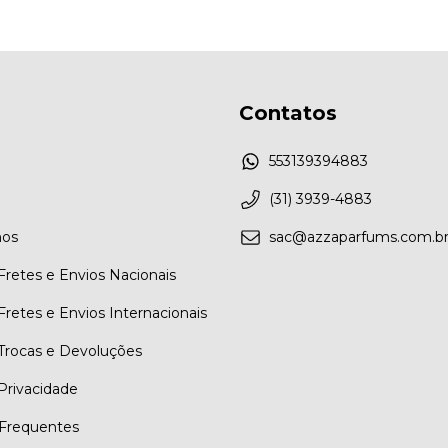
Contatos
553139394883
(31) 3939-4883
os
sac@azzaparfums.com.b
 Fretes e Envios Nacionais
 Fretes e Envios Internacionais
 Trocas e Devoluções
 Privacidade
Frequentes