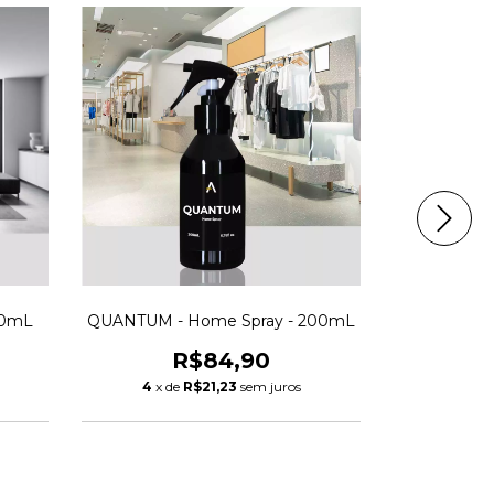
00mL
QUANTUM - Home Spray - 200mL
BAMBOO -
R$84,90
4
x de
R$21,23
sem juros
4
x d