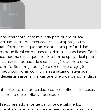
iental marcante, desenvolvida para quem busca
 verdadeiramente exclusiva. Sua composição revela
 transformar qualquer ambiente com profundidade,
o toque floral com nuances orientais especiadas, Earth
olhedora e inesquecível. É o home spray ideal para
 transmitir identidade e sofisticação, criando uma
 borrifo. Sua longa duração e excelente projeção
do por horas, com uma assinatura olfativa que
m deseja um aroma marcante e cheio de personalidade.
ambientes tomando cuidado com os olhos e mucosas.
tingir o efeito olfativo desejado.
 seco, arejado e longe da fonte de calor e luz
ntenha longe do alcance de crianças e animais. Em