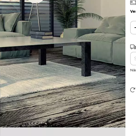
Ve
Ent
Nã