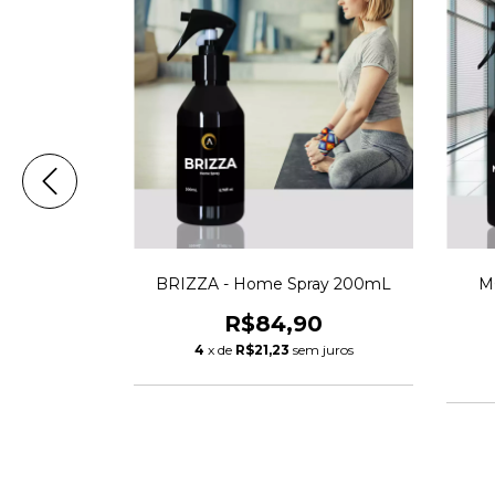
ay - 200mL
BRIZZA - Home Spray 200mL
M
0
R$84,90
 juros
4
x de
R$21,23
sem juros