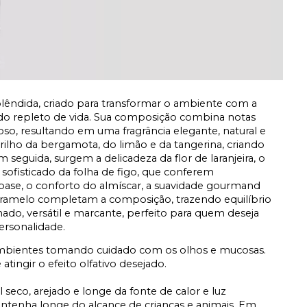
lêndida, criado para transformar o ambiente com a
rido repleto de vida. Sua composição combina notas
oso, resultando em uma fragrância elegante, natural e
rilho da bergamota, do limão e da tangerina, criando
seguida, surgem a delicadeza da flor de laranjeira, o
ofisticado da folha de figo, que conferem
 base, o conforto do almíscar, a suavidade gourmand
caramelo completam a composição, trazendo equilíbrio
nado, versátil e marcante, perfeito para quem deseja
rsonalidade.
ambientes tomando cuidado com os olhos e mucosas.
tingir o efeito olfativo desejado.
 seco, arejado e longe da fonte de calor e luz
ntenha longe do alcance de crianças e animais. Em