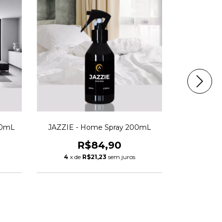
00mL
JAZZIE - Home Spray 200mL
BAMBOO -
R$84,90
4
x de
R$21,23
sem juros
4
x d