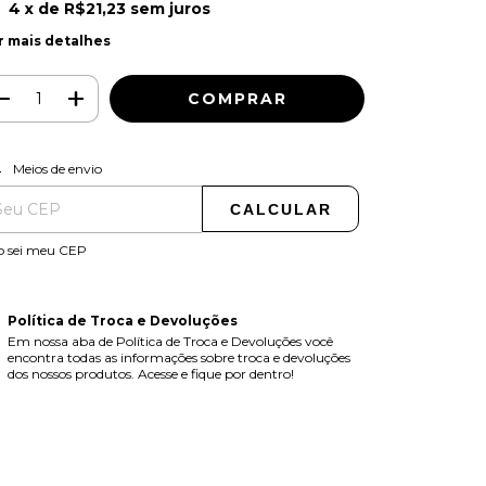
4
x de
R$21,23
sem juros
r mais detalhes
ALTERAR CEP
regas para o CEP:
Meios de envio
CALCULAR
o sei meu CEP
Política de Troca e Devoluções
Em nossa aba de Política de Troca e Devoluções você
encontra todas as informações sobre troca e devoluções
dos nossos produtos. Acesse e fique por dentro!