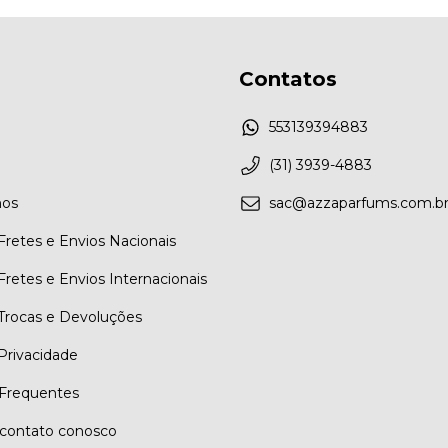
Contatos
553139394883
(31) 3939-4883
os
sac@azzaparfums.com.b
 Fretes e Envios Nacionais
 Fretes e Envios Internacionais
 Trocas e Devoluções
 Privacidade
Frequentes
contato conosco