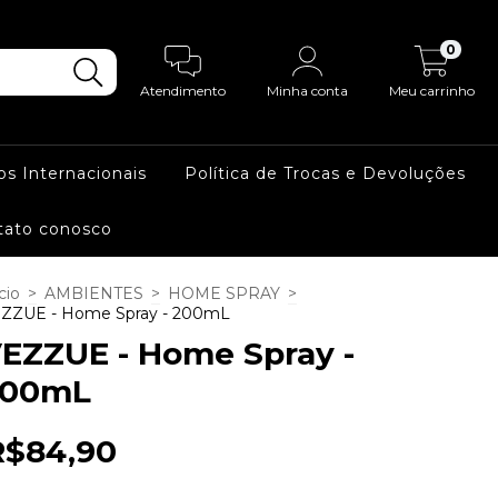
0
Atendimento
Minha conta
Meu carrinho
os Internacionais
Política de Trocas e Devoluções
tato conosco
cio
>
AMBIENTES
>
HOME SPRAY
>
ZZUE - Home Spray - 200mL
EZZUE - Home Spray -
200mL
R$84,90