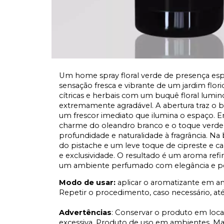
Um home spray floral verde de presença esp
sensação fresca e vibrante de um jardim flo
cítricas e herbais com um buquê floral lumin
extremamente agradável. A abertura traz o b
um frescor imediato que ilumina o espaço. Em 
charme do oleandro branco e o toque verde s
profundidade e naturalidade à fragrância. Na
do pistache e um leve toque de cipreste e 
e exclusividade. O resultado é um aroma refi
um ambiente perfumado com elegância e pe
Modo de usar:
aplicar o aromatizante em 
Repetir o procedimento, caso necessário, até a
Advertências
: Conservar o produto em local
excessiva. Produto de uso em ambientes. Ma