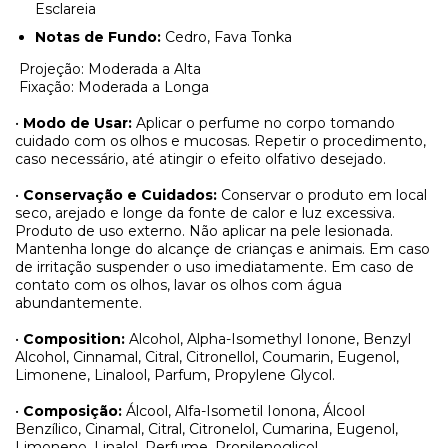
Esclareia
Notas de Fundo:
Cedro, Fava Tonka
Projeção: Moderada a Alta
Fixação: Moderada a Longa
•
Modo de Usar:
Aplicar o perfume no corpo tomando
cuidado com os olhos e mucosas. Repetir o procedimento,
caso necessário, até atingir o efeito olfativo desejado.
•
Conservação e Cuidados:
Conservar o produto em local
seco, arejado e longe da fonte de calor e luz excessiva.
Produto de uso externo. Não aplicar na pele lesionada.
Mantenha longe do alcançe de crianças e animais. Em caso
de irritação suspender o uso imediatamente. Em caso de
contato com os olhos, lavar os olhos com água
abundantemente.
•
Composition:
Alcohol, Alpha-Isomethyl Ionone, Benzyl
Alcohol, Cinnamal, Citral, Citronellol, Coumarin, Eugenol,
Limonene, Linalool, Parfum, Propylene Glycol.
•
Composição:
Álcool, Alfa-Isometil Ionona, Álcool
Benzílico, Cinamal, Citral, Citronelol, Cumarina, Eugenol,
Limoneno, Linalol, Perfume, Propilenoglicol.