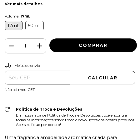
Ver mais detalhes
Volume:
17mL
17mL
50mL
ALTERAR CEP
Entregas para o CEP:
Meios de envio
CALCULAR
Não sei meu CEP
Política de Troca e Devoluções
Em nossa aba de Política de Troca e Devoluções você encontra
todas as informações sobre troca e devoluções dos nossos produtos.
Acesse e fique por dentro!
Uma fragrância amadeirada aromática criada para