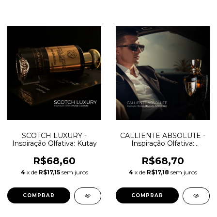
SCOTCH LUXURY -
CALLIENTE ABSOLUTE -
Inspiração Olfativa: Kutay
Inspiração Olfativa:
Absolute Aphrodisiac -
Initio Parfums
R$68,60
R$68,70
4
x de
R$17,15
sem juros
4
x de
R$17,18
sem juros
COMPRAR
COMPRAR