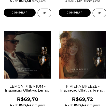
4
x de
R$17,48
sem juros
4
x de
R$17,18
sem juros
COMPRAR
COMPRAR
LEMON PREMIUM -
RIVIERA BREEZE -
Inspiração Olfativa: Lemon
Inspiração Olfativa: French
Line Mancera
Riviera Mancera
R$69,70
R$69,72
4
x de
R$17,43
sem juros
4
x de
R$17,43
sem juros