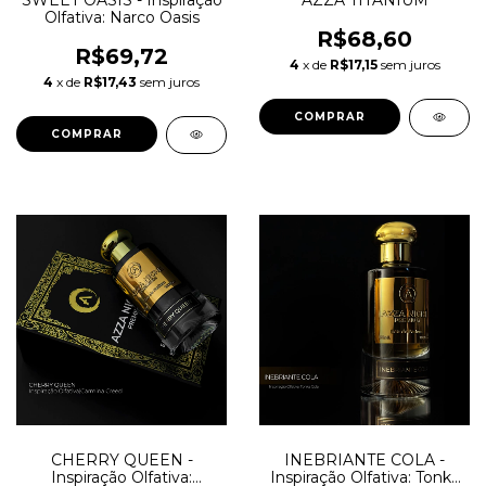
SWEET OASIS - Inspiração
AZZA TITANIUM
Olfativa: Narco Oasis
R$68,60
R$69,72
4
x de
R$17,15
sem juros
4
x de
R$17,43
sem juros
COMPRAR
COMPRAR
CHERRY QUEEN -
INEBRIANTE COLA -
Inspiração Olfativa:
Inspiração Olfativa: Tonka