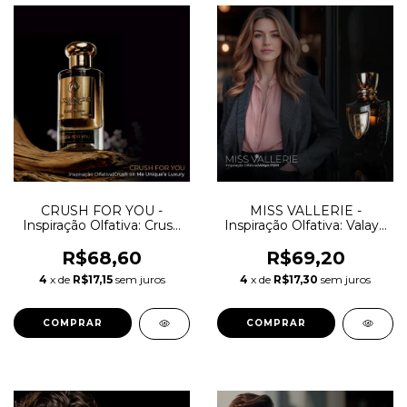
CRUSH FOR YOU -
MISS VALLERIE -
Inspiração Olfativa: Crush
Inspiração Olfativa: Valaya
On Me Unique'e Luxury
Parfums de Marly
R$68,60
R$69,20
4
x de
R$17,15
sem juros
4
x de
R$17,30
sem juros
COMPRAR
COMPRAR