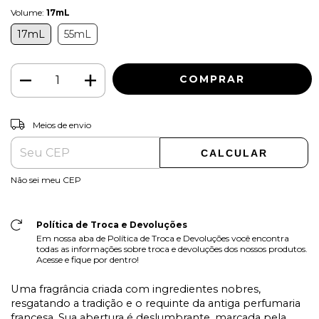
Volume:
17mL
17mL
55mL
ALTERAR CEP
Entregas para o CEP:
Meios de envio
CALCULAR
Não sei meu CEP
Política de Troca e Devoluções
Em nossa aba de Política de Troca e Devoluções você encontra
todas as informações sobre troca e devoluções dos nossos produtos.
Acesse e fique por dentro!
Uma fragrância criada com ingredientes nobres,
resgatando a tradição e o requinte da antiga perfumaria
francesa. Sua abertura é deslumbrante, marcada pela