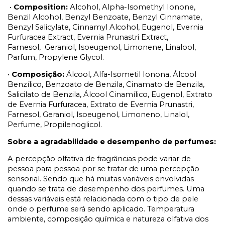
•
Composition:
Alcohol, Alpha-Isomethyl Ionone,
Benzil Alcohol, Benzyl Benzoate, Benzyl Cinnamate,
Benzyl Salicylate, Cinnamyl Alcohol, Eugenol, Evernia
Furfuracea Extract, Evernia Prunastri Extract,
Farnesol, Geraniol, Isoeugenol, Limonene, Linalool,
Parfum, Propylene Glycol.
•
Composição:
Álcool, Alfa-Isometil Ionona, Álcool
Benzílico, Benzoato de Benzila, Cinamato de Benzila,
Salicilato de Benzila, Álcool Cinamílico, Eugenol, Extrato
de Evernia Furfuracea, Extrato de Evernia Prunastri,
Farnesol, Geraniol, Isoeugenol, Limoneno, Linalol,
Perfume, Propilenoglicol.
Sobre a agradabilidade e desempenho de perfumes:
A percepção olfativa de fragrâncias pode variar de
pessoa para pessoa por se tratar de uma percepção
sensorial. Sendo que há muitas variáveis envolvidas
quando se trata de desempenho dos perfumes. Uma
dessas variáveis está relacionada com o tipo de pele
onde o perfume será sendo aplicado. Temperatura
ambiente, composição química e natureza olfativa dos