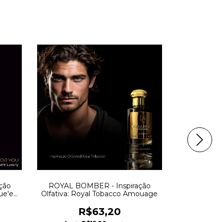
ção
ROYAL BOMBER - Inspiração
GOD OF F
ue'e
Olfativa: Royal Tobacco Amouage
Olfat
R$63,20