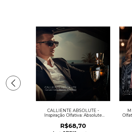
nspiração
CALLIENTE ABSOLUTE -
MI
drat Boise
Inspiração Olfativa: Absolute
Olfa
Aphrodisiac - Initio Parfums
0
R$68,70