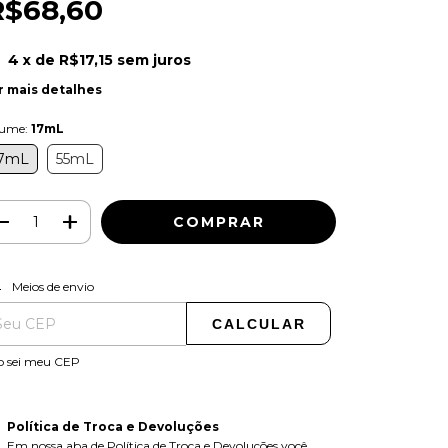
R$68,60
4
x de
R$17,15
sem juros
r mais detalhes
lume:
17mL
7mL
55mL
ALTERAR CEP
regas para o CEP:
Meios de envio
CALCULAR
o sei meu CEP
Política de Troca e Devoluções
Em nossa aba de Política de Troca e Devoluções você