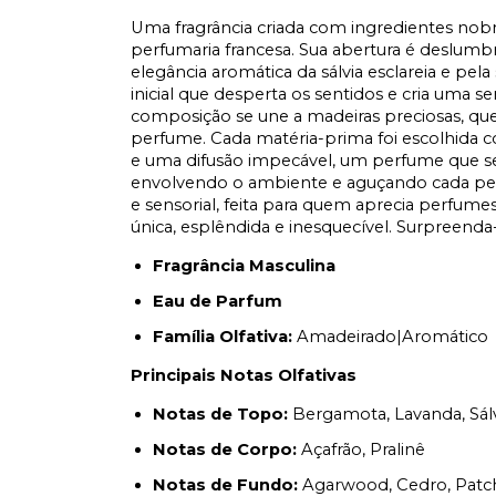
Uma fragrância criada com ingredientes nobre
perfumaria francesa. Sua abertura é deslum
elegância aromática da sálvia esclareia e pe
inicial que desperta os sentidos e cria uma 
composição se une a madeiras preciosas, qu
perfume. Cada matéria-prima foi escolhida c
e uma difusão impecável, um perfume que se
envolvendo o ambiente e aguçando cada perce
e sensorial, feita para quem aprecia perfumes
única, esplêndida e inesquecível. Surpreenda-
Fragrância Masculina
Eau de Parfum
Família Olfativa:
Amadeirado|Aromático
Principais Notas Olfativas
Notas de Topo:
Bergamota, Lavanda, Sálv
Notas de Corpo:
Açafrão, Pralinê
Notas de Fundo:
Agarwood, Cedro, Patcho