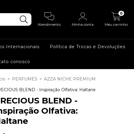
0
Atendimento
Minha conta
Meu carrinho
os Internacionais
Política de Trocas e Devoluções
tato conosco
cio
>
PERFUMES
>
AZZA NICHE PREMIUM
ECIOUS BLEND - Inspiração Olfativa: Haltane
RECIOUS BLEND -
nspiração Olfativa:
altane