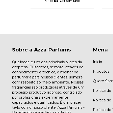
 juros
4
x de
R$17,18
sem juros
Sobre a Azza Parfums
Menu
Início
Qualidade é um dos principais pilares da
empresa. Buscamos, sempre, através de
Produtos
conhecimento e técnica, o melhor da
perfumaria para nossos clientes, sempre
Quem Som
com respeito ao meio ambiente. Nossas
fragrâncias são produzidas através de um
Política de
processo produtivo rigoroso, controlado
por profissionais extremamente
Política de
capacitados e qualificados. É um prazer
tê-lo como nosso cliente. Azza Parfums -
Política de
Projetando sensações a partir das