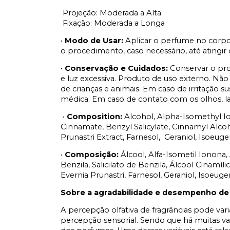
Projeção: Moderada a Alta
Fixação: Moderada a Longa
•
Modo de Usar:
Aplicar o perfume no corp
o procedimento, caso necessário, até atingir o
•
Conservação e Cuidados:
Conservar o pro
e luz excessiva. Produto de uso externo. Não
de crianças e animais. Em caso de irritação 
médica. Em caso de contato com os olhos, 
•
Composition:
Alcohol, Alpha-Isomethyl I
Cinnamate, Benzyl Salicylate, Cinnamyl Alcoho
Prunastri Extract, Farnesol, Geraniol, Isoeug
•
Composição:
Álcool, Alfa-Isometil Ionona
Benzila, Salicilato de Benzila, Álcool Cinamíl
Evernia Prunastri, Farnesol, Geraniol, Isoeug
Sobre a agradabilidade e desempenho de
A percepção olfativa de fragrâncias pode var
percepção sensorial. Sendo que há muitas v