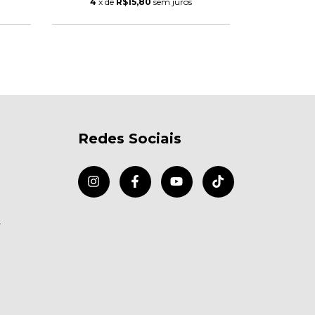
4
x de
R$15,80
sem juros
4
x d
Redes Sociais
r