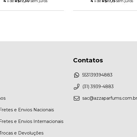
4
x de
R$17,30
sem juros
4
x de
R$17,15
sem juros
Contatos
553139394883
(31) 3939-4883
os
sac@azzaparfums.com.b
 Fretes e Envios Nacionais
 Fretes e Envios Internacionais
 Trocas e Devoluções