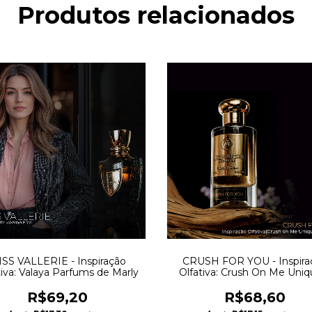
Produtos relacionados
SS VALLERIE - Inspiração
CRUSH FOR YOU - Inspira
tiva: Valaya Parfums de Marly
Olfativa: Crush On Me Uniq
Luxury
R$69,20
R$68,60