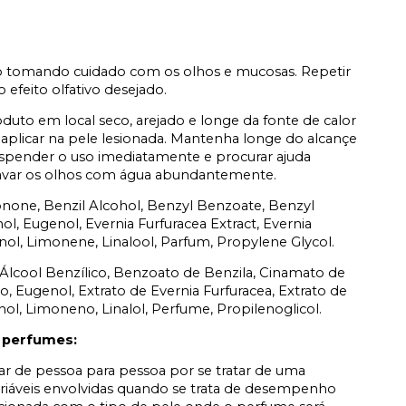
o tomando cuidado com os olhos e mucosas. Repetir
 efeito olfativo desejado.
duto em local seco, arejado e longe da fonte de calor
 aplicar na pele lesionada. Mantenha longe do alcançe
suspender o uso imediatamente e procurar ajuda
lavar os olhos com água abundantemente.
onone, Benzil Alcohol, Benzyl Benzoate, Benzyl
l, Eugenol, Evernia Furfuracea Extract, Evernia
enol, Limonene, Linalool, Parfum, Propylene Glycol.
, Álcool Benzílico, Benzoato de Benzila, Cinamato de
ico, Eugenol, Extrato de Evernia Furfuracea, Extrato de
enol, Limoneno, Linalol, Perfume, Propilenoglicol.
 perfumes:
iar de pessoa para pessoa por se tratar de uma
ariáveis envolvidas quando se trata de desempenho