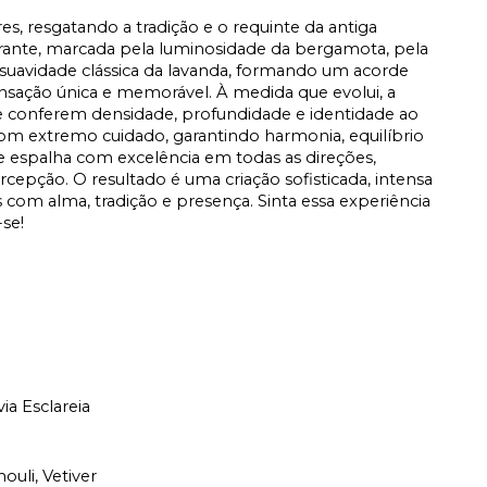
s, resgatando a tradição e o requinte da antiga
brante, marcada pela luminosidade da bergamota, pela
la suavidade clássica da lavanda, formando um acorde
sensação única e memorável. À medida que evolui, a
e conferem densidade, profundidade e identidade ao
om extremo cuidado, garantindo harmonia, equilíbrio
 espalha com excelência em todas as direções,
pção. O resultado é uma criação sofisticada, intensa
 com alma, tradição e presença. Sinta essa experiência
se!
ia Esclareia
uli, Vetiver