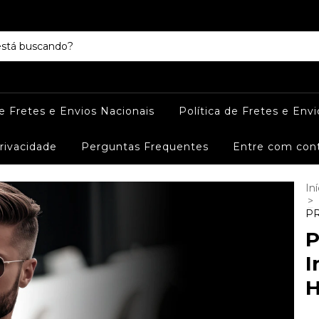
de Fretes e Envios Nacionais
Política de Fretes e Envi
Privacidade
Perguntas Frequentes
Entre com con
Iní
>
PR
P
I
H