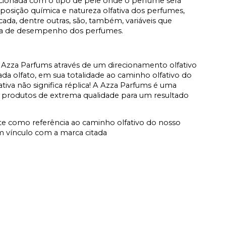
acionada com o tipo de pele onde o perfume será
osição química e natureza olfativa dos perfumes,
icada, dentre outras, são, também, variáveis que
ata de desempenho dos perfumes.
Azza Parfums através de um direcionamento olfativo
a olfato, em sua totalidade ao caminho olfativo do
fativa não significa réplica! A Azza Parfums é uma
 produtos de extrema qualidade para um resultado
e como referência ao caminho olfativo do nosso
 vínculo com a marca citada