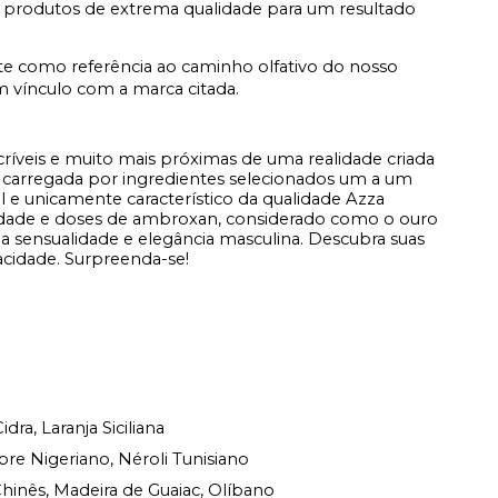
 produtos de extrema qualidade para um resultado
e como referência ao caminho olfativo do nosso
vínculo com a marca citada.
ncríveis e muito mais próximas de uma realidade criada
a carregada por ingredientes selecionados um a um
l e unicamente característico da qualidade Azza
cidade e doses de ambroxan, considerado como o ouro
 a sensualidade e elegância masculina. Descubra suas
acidade. Surpreenda-se!
ra, Laranja Siciliana
re Nigeriano, Néroli Tunisiano
inês, Madeira de Guaiac, Olíbano