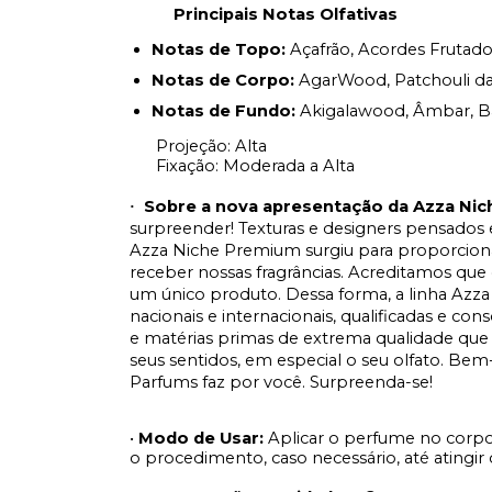
Principais Notas Olfativas
Notas de Topo:
Açafrão, Acordes Frutado
Notas de Corpo:
AgarWood, Patchouli da
Notas de Fundo:
Akigalawood
, Âmbar, B
Projeção: Alta
Fixação: Moderada a Alta
Sobre a nova apresentação da Azza Ni
·
surpreender! Texturas e designers pensado
Azza Niche Premium surgiu para proporciona
receber nossas fragrâncias. Acreditamos que
um único produto. Dessa forma, a linha Azza
nacionais e internacionais, qualificadas e 
e matérias primas de extrema qualidade que
seus sentidos, em especial o seu olfato. Bem
Parfums faz por você. Surpreenda-se!
•
Modo de Usar:
Aplicar o perfume no corp
o procedimento, caso necessário, até atingir o