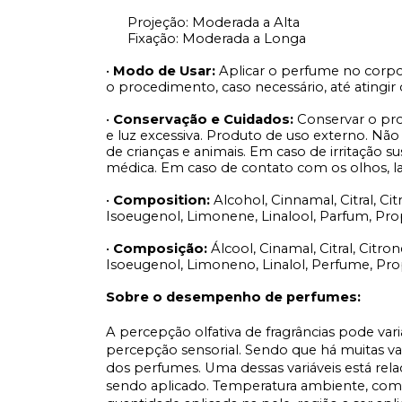
Projeção: Moderada a Alta
Fixação: Moderada a Longa
•
Modo de Usar:
Aplicar o perfume no corp
o procedimento, caso necessário, até atingir o
•
Conservação e Cuidados:
Conservar o pro
e luz excessiva. Produto de uso externo. Não
de crianças e animais. Em caso de irritação 
médica. Em caso de contato com os olhos, 
•
Composition:
Alcohol, Cinnamal, Citral, Ci
Isoeugenol, Limonene, Linalool, Parfum, Pro
•
Composição:
Álcool, Cinamal, Citral, Citro
Isoeugenol, Limoneno, Linalol, Perfume, Prop
Sobre o desempenho de perfumes:
A percepção olfativa de fragrâncias pode var
percepção sensorial. Sendo que há muitas v
dos perfumes. Uma dessas variáveis está rel
sendo aplicado. Temperatura ambiente, comp