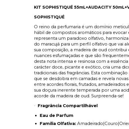
KIT SOPHISTIQUÉ 55mL+AUDACITY 50mL+
SOPHISTIQUÉ
O reino da perfumaria é um domínio meticul
hábil de compostos aromáticos para evocar 
representa um paradoxo olfativo, harmoniza
do maracujá para um perfil olfativo que vai
sua composição, a madeira de oud contribui 
nuances esfumaçadas e que são frequentement
desta nota intensa e resinosa com a essência
carácter doce, picante e exótico, cria uma di
tradicionais das fragrâncias. Esta combinação
que se desdobra em camadas e revela novas 
entre acordes florais, frutados, amadeirados
sua doçura inerente temperada por uma acide
acorde da madeira de oud. Surpreenda-se!
Fragrância Compartilhável
·
Eau de Parfum
Família Olfativa:
Amadeirado|Couro|Orie