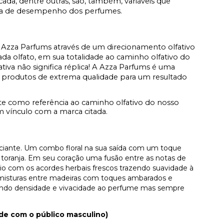
icada, dentre outras, são, também, variáveis que
ata de desempenho dos perfumes.
Azza Parfums através de um direcionamento olfativo
a olfato, em sua totalidade ao caminho olfativo do
fativa não significa réplica! A Azza Parfums é uma
 produtos de extrema qualidade para um resultado
e como referência ao caminho olfativo do nosso
vínculo com a marca citada.
viciante. Um combo floral na sua saída com um toque
 toranja. Em seu coração uma fusão entre as notas de
rio com os acordes herbais frescos trazendo suavidade à
misturas entre madeiras com toques ambarados e
razendo densidade e vivacidade ao perfume mas sempre
ade com o público masculino)