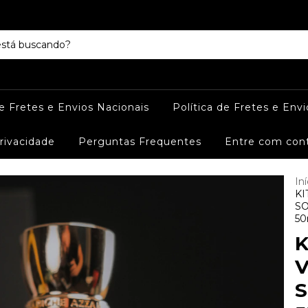
de Fretes e Envios Nacionais
Política de Fretes e Envi
Privacidade
Perguntas Frequentes
Entre com con
Iní
KI
SO
50
K
V
S