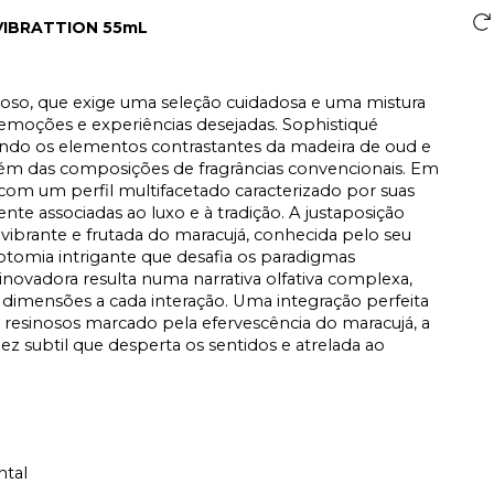
VIBRATTION 55mL
oso, que exige uma seleção cuidadosa e uma mistura
emoções e experiências desejadas. Sophistiqué
ndo os elementos contrastantes da madeira de oud e
 além das composições de fragrâncias convencionais. Em
com um perfil multifacetado caracterizado por suas
e associadas ao luxo e à tradição. A justaposição
 vibrante e frutada do maracujá, conhecida pelo seu
cotomia intrigante que desafia os paradigmas
 inovadora resulta numa narrativa olfativa complexa,
dimensões a cada interação. Uma integração perfeita
 e resinosos marcado pela efervescência do maracujá, a
z subtil que desperta os sentidos e atrelada ao
ntal