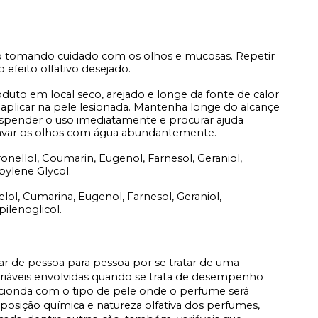
o tomando cuidado com os olhos e mucosas. Repetir
 efeito olfativo desejado.
duto em local seco, arejado e longe da fonte de calor
 aplicar na pele lesionada. Mantenha longe do alcançe
suspender o uso imediatamente e procurar ajuda
lavar os olhos com água abundantemente.
tronellol, Coumarin, Eugenol, Farnesol, Geraniol,
pylene Glycol.
nelol, Cumarina, Eugenol, Farnesol, Geraniol,
ilenoglicol.
iar de pessoa para pessoa por se tratar de uma
ariáveis envolvidas quando se trata de desempenho
acionda com o tipo de pele onde o perfume será
osição química e natureza olfativa dos perfumes,