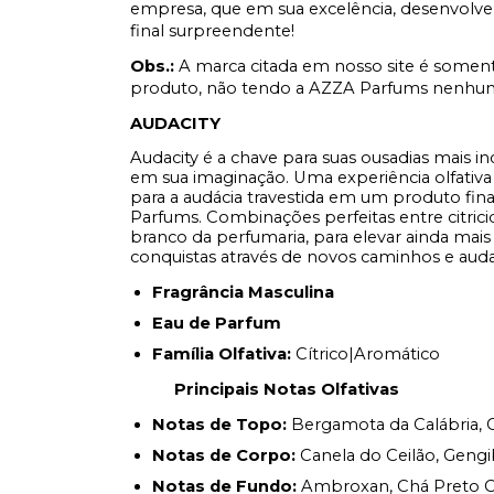
empresa, que em sua excelência, desenvolve
final surpreendente!
Obs.:
A marca citada em nosso site é soment
produto, não tendo a AZZA Parfums nenhum 
AUDACITY
Audacity é a chave para suas ousadias mais i
em sua imaginação. Uma experiência olfativ
para a audácia travestida em um produto fina
Parfums. Combinações perfeitas entre citri
branco da perfumaria, para elevar ainda mais
conquistas através de novos caminhos e aud
Fragrância Masculina
Eau de Parfum
Família Olfativa:
Cítrico|Aromático
Principais Notas Olfativas
Notas de Topo:
Bergamota da Calábria, Cid
Notas de Corpo:
Canela do Ceilão, Gengib
Notas de Fundo:
Ambroxan, Chá Preto Ch