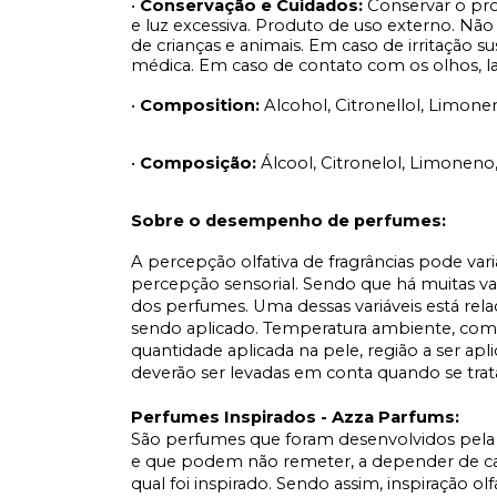
•
Conservação e Cuidados:
Conservar o pro
e luz excessiva. Produto de uso externo. Não
de crianças e animais. Em caso de irritação 
médica. Em caso de contato com os olhos, 
•
Composition:
Alcohol, Citronellol, Limone
•
Composição:
Álcool, Citronelol, Limoneno,
Sobre o desempenho de perfumes:
A percepção olfativa de fragrâncias pode var
percepção sensorial. Sendo que há muitas v
dos perfumes. Uma dessas variáveis está rel
sendo aplicado. Temperatura ambiente, comp
quantidade aplicada na pele, região a ser apl
deverão ser levadas em conta quando se tr
Perfumes Inspirados - Azza Parfums:
São perfumes que foram desenvolvidos pela 
e que podem não remeter, a depender de cad
qual foi inspirado. Sendo assim, inspiração ol