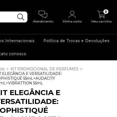
0
Atendimento
Minha conta
Meu carrinho
os Internacionais
Política de Trocas e Devoluções
tato conosco
cio
>
KIT PROMOCIONAL DE PERFUMES
>
T ELEGÂNCIA E VERSATILIDADE:
PHISTIQUÉ 55mL+AUDACITY
mL+VIBRATTION 55mL
IT ELEGÂNCIA E
ERSATILIDADE:
OPHISTIQUÉ