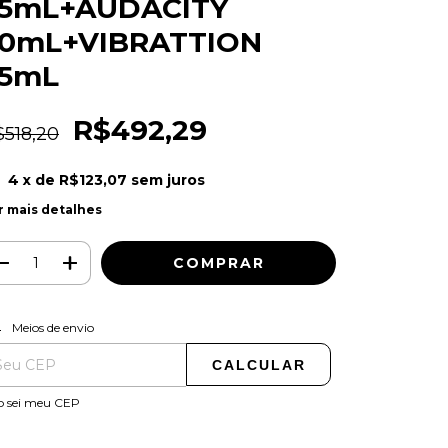
55mL+AUDACITY
0mL+VIBRATTION
55mL
R$492,29
$518,20
4
x de
R$123,07
sem juros
r mais detalhes
ALTERAR CEP
regas para o CEP:
Meios de envio
CALCULAR
o sei meu CEP