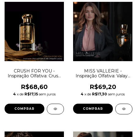
CRUSH FOR YOU -
MISS VALLERIE -
Inspiração Olfativa: Crush
Inspiração Olfativa: Valaya
On Me Unique'e Luxury
Parfums de Marly
R$68,60
R$69,20
4
x de
R$17,15
sem juros
4
x de
R$17,30
sem juros
COMPRAR
COMPRAR