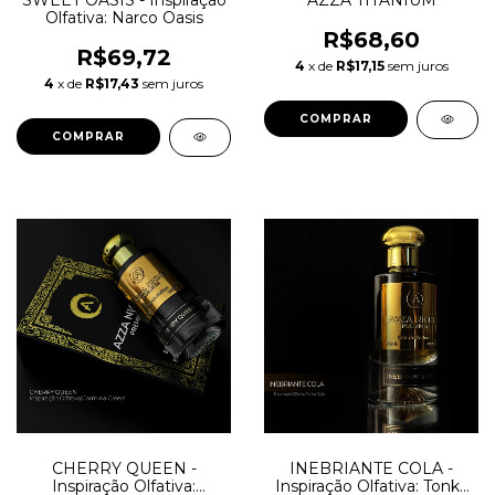
SWEET OASIS - Inspiração
AZZA TITANIUM
Olfativa: Narco Oasis
R$68,60
R$69,72
4
x de
R$17,15
sem juros
4
x de
R$17,43
sem juros
COMPRAR
COMPRAR
CHERRY QUEEN -
INEBRIANTE COLA -
Inspiração Olfativa:
Inspiração Olfativa: Tonka