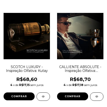
SCOTCH LUXURY -
CALLIENTE ABSOLUTE -
Inspiração Olfativa: Kutay
Inspiração Olfativa:
Absolute Aphrodisiac -
Initio Parfums
R$68,60
R$68,70
4
x de
R$17,15
sem juros
4
x de
R$17,18
sem juros
COMPRAR
COMPRAR