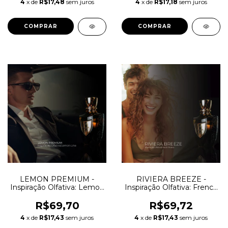
4
x de
R$17,48
sem juros
4
x de
R$17,18
sem juros
COMPRAR
COMPRAR
LEMON PREMIUM -
RIVIERA BREEZE -
Inspiração Olfativa: Lemon
Inspiração Olfativa: French
Line Mancera
Riviera Mancera
R$69,70
R$69,72
4
x de
R$17,43
sem juros
4
x de
R$17,43
sem juros