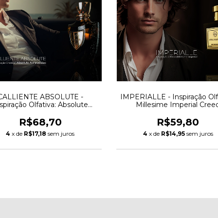
CALLIENTE ABSOLUTE -
IMPERIALLE - Inspiração Olf
spiração Olfativa: Absolute
Millesime Imperial Cree
phrodisiac - Initio Parfums
R$68,70
R$59,80
4
x de
R$17,18
sem juros
4
x de
R$14,95
sem juros