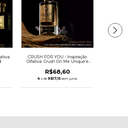
ativa:
CRUSH FOR YOU - Inspiração
LAYMONT EX
d
Olfativa: Crush On Me Unique'e
Olfativa: La
Luxury
R$68,60
4
x de
R$17,15
sem juros
4
x de