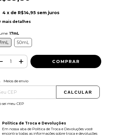
4
x de
R$14,95
sem juros
r mais detalhes
lume:
17mL
7mL
50mL
ALTERAR CEP
regas para o CEP:
Meios de envio
CALCULAR
o sei meu CEP
Política de Troca e Devoluções
Em nossa aba de Política de Troca e Devoluções você
encontra todas as informações sobre troca e devoluções