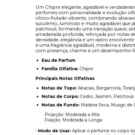
Um Chipre elegante, agradável e verdadeiram
perfumes com personalidade e evolução olfa
cítrico
frutado vibrante, combinando abacaxi
‑
suculento, luminoso e muito agrad
á
vel
que
j
á
patchouli, formando uma transi
çã
o suave, so
amadeirada profunda, reforçada por notas d
densidade, elegância e um rastro envolvent
é uma fragrância agradável, moderna e distin
com presença, charme e um desempenho fan
Eau de Parfum
Família Olfativa:
Chipre
Principais Notas Olfativas
Notas de Topo:
Abacaxi, Bergamota, Toranj
Notas de Corpo:
Cedro, Jasmim, Patchouli
Notas de Fundo:
Madeira Seca, Musgo de 
Projeção: Moderada a Alta
Fixação: Moderada a Longa
•
Modo de Usar:
Aplicar o perfume no corpo t