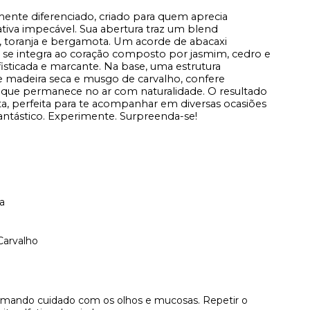
ente diferenciado, criado para quem aprecia
tiva impecável. Sua abertura traz um blend
, toranja e bergamota. Um acorde de abacaxi
se integra ao cora
çã
o composto por jasmim, cedro e
fisticada e marcante. Na base, uma estrutura
e madeira seca e musgo de carvalho, confere
e que permanece no ar com naturalidade. O resultado
ta, perfeita para te acompanhar em diversas ocasiões
tástico. Experimente. Surpreenda-se!
a
Carvalho
omando cuidado com os olhos e mucosas. Repetir o