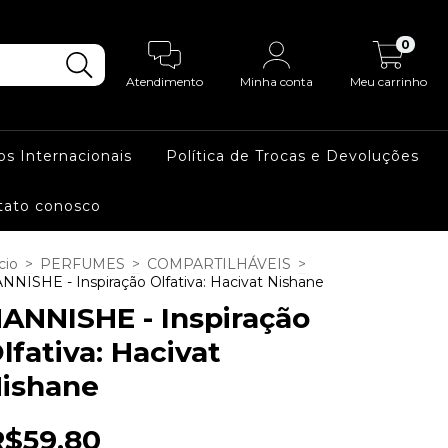
0
Atendimento
Minha conta
Meu carrinho
os Internacionais
Política de Trocas e Devoluções
tato conosco
cio
>
PERFUMES
>
COMPARTILHÁVEIS
>
NNISHE - Inspiração Olfativa: Hacivat Nishane
ANNISHE - Inspiração
lfativa: Hacivat
ishane
R$59,80