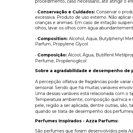
procedimento, caso necessário, até atingir o efe
•
Conservação e Cuidados:
Conservar o produ
excessiva. Produto de uso externo. Não aplicar
crianças e animais. Em caso de irritação sus
olhos, lavar os olhos com água abundantement
•
Composition:
Alcohol, Aqua, Butylphenyl Meth
Parfum, Propylene Glycol
•
Composição:
Álcool, Água, Butilfenil Metilpro
Perfume, Propilenoglicol
Sobre a agradabilidade e desempenho de 
A percepção olfativa de fragrâncias pode varia
sensorial. Sendo que há muitas variáveis envo
Uma dessas variáveis está relacionada com o t
Temperatura ambiente, composição química e n
pele, região a ser aplicada, dentre outras, são
quando se trata de desempenho dos perfumes
Perfumes Inspirados - Azza Parfums:
São perfumes que foram desenvolvidos pela Az