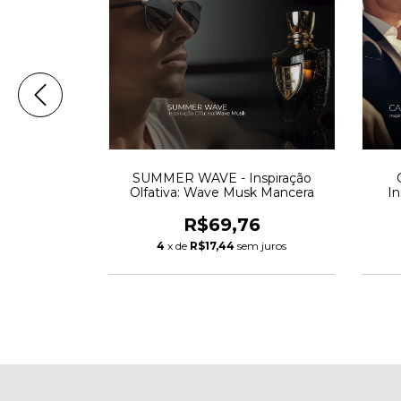
nspiração
SUMMER WAVE - Inspiração
tay
Olfativa: Wave Musk Mancera
In
A
0
R$69,76
 juros
4
x de
R$17,44
sem juros