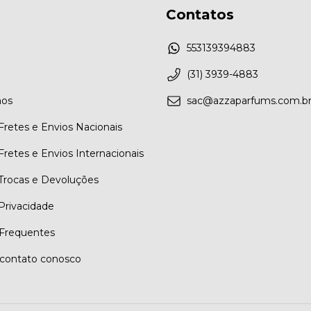
Contatos
553139394883
(31) 3939-4883
os
sac@azzaparfums.com.b
 Fretes e Envios Nacionais
 Fretes e Envios Internacionais
 Trocas e Devoluções
 Privacidade
Frequentes
contato conosco