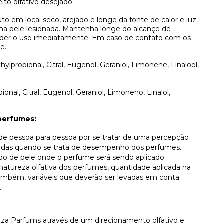
ito olfativo desejado.
to em local seco, arejado e longe da fonte de calor e luz
 na pele lesionada. Mantenha longe do alcançe de
pender o uso imediatamente. Em caso de contato com os
e.
ylpropional, Citral, Eugenol, Geraniol, Limonene, Linalool,
pional, Citral, Eugenol, Geraniol, Limoneno, Linalol,
perfumes:
r de pessoa para pessoa por se tratar de uma percepção
lvidas quando se trata de desempenho dos perfumes.
ipo de pele onde o perfume será sendo aplicado.
atureza olfativa dos perfumes, quantidade aplicada na
, também, variáveis que deverão ser levadas em conta
.
za Parfums através de um direcionamento olfativo e