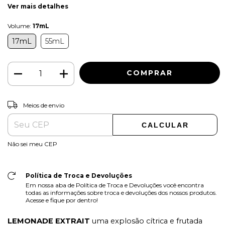
Ver mais detalhes
Volume:
17mL
17mL
55mL
ALTERAR CEP
Entregas para o CEP:
Meios de envio
CALCULAR
Não sei meu CEP
Política de Troca e Devoluções
Em nossa aba de Política de Troca e Devoluções você encontra
todas as informações sobre troca e devoluções dos nossos produtos.
Acesse e fique por dentro!
LEMONADE EXTRAIT
uma explosão cítrica e frutada