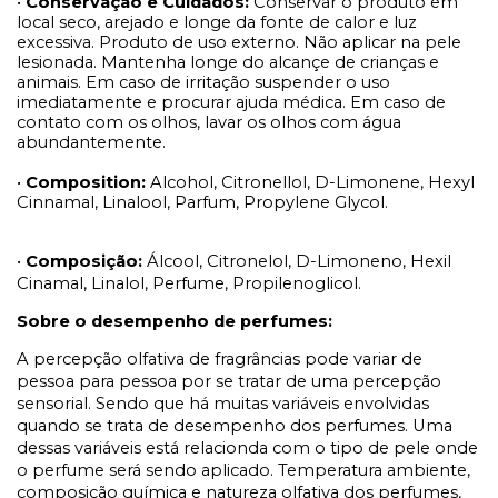
•
Conservação e Cuidados:
Conservar o produto em
local seco, arejado e longe da fonte de calor e luz
excessiva. Produto de uso externo. Não aplicar na pele
lesionada. Mantenha longe do alcançe de crianças e
animais. Em caso de irritação suspender o uso
imediatamente e procurar ajuda médica. Em caso de
contato com os olhos, lavar os olhos com água
abundantemente.
•
Composition:
Alcohol, Citronellol, D-Limonene, Hexyl
Cinnamal, Linalool, Parfum, Propylene Glycol.
•
Composição:
Álcool, Citronelol, D-Limoneno, Hexil
Cinamal, Linalol, Perfume, Propilenoglicol.
Sobre o desempenho de perfumes:
A percepção olfativa de fragrâncias pode variar de
pessoa para pessoa por se tratar de uma percepção
sensorial. Sendo que há muitas variáveis envolvidas
quando se trata de desempenho dos perfumes. Uma
dessas variáveis está relacionda com o tipo de pele onde
o perfume será sendo aplicado. Temperatura ambiente,
composição química e natureza olfativa dos perfumes,