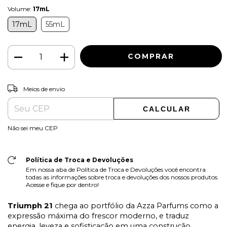
Volume:
17mL
17mL
55mL
ALTERAR CEP
Entregas para o CEP:
Meios de envio
CALCULAR
Não sei meu CEP
Política de Troca e Devoluções
Em nossa aba de Política de Troca e Devoluções você encontra
todas as informações sobre troca e devoluções dos nossos produtos.
Acesse e fique por dentro!
Triumph 21
chega ao portfólio da Azza Parfums como a
expressão máxima do frescor moderno, e traduz
energia, leveza e sofisticação em uma construção