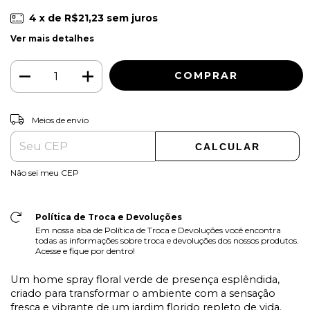
4
x de
R$21,23
sem juros
Ver mais detalhes
ALTERAR CEP
Entregas para o CEP:
Meios de envio
CALCULAR
Não sei meu CEP
Política de Troca e Devoluções
Em nossa aba de Política de Troca e Devoluções você encontra
todas as informações sobre troca e devoluções dos nossos produtos.
Acesse e fique por dentro!
Um home spray floral verde de presença esplêndida,
criado para transformar o ambiente com a sensação
fresca e vibrante de um jardim florido repleto de vida.