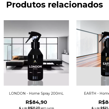
Produtos relacionados
LONDON - Home Spray 200mL
EARTH - Home
R$84,90
R$8
4
x de
R$21,23
sem juros
4
x de
R$21,