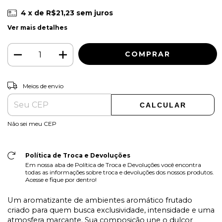
4
x de
R$21,23
sem juros
Ver mais detalhes
ALTERAR CEP
Entregas para o CEP:
Meios de envio
CALCULAR
Não sei meu CEP
Política de Troca e Devoluções
Em nossa aba de Política de Troca e Devoluções você encontra
todas as informações sobre troca e devoluções dos nossos produtos.
Acesse e fique por dentro!
Um aromatizante de ambientes aromático frutado
criado para quem busca exclusividade, intensidade e uma
atmosfera marcante. Sua composição une o dulçor