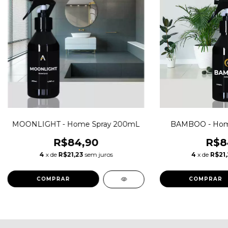
MOONLIGHT - Home Spray 200mL
BAMBOO - Hom
R$84,90
R$8
4
x de
R$21,23
sem juros
4
x de
R$21,