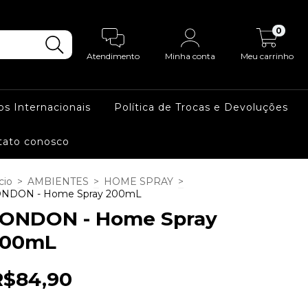
0
Atendimento
Minha conta
Meu carrinho
os Internacionais
Política de Trocas e Devoluções
tato conosco
cio
>
AMBIENTES
>
HOME SPRAY
>
NDON - Home Spray 200mL
ONDON - Home Spray
200mL
R$84,90