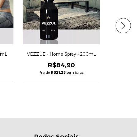
0mL
VEZZUE - Home Spray - 200mL
QUANTUM -
R$84,90
4
x de
R$21,23
sem juros
4
x d
Redes Sociais