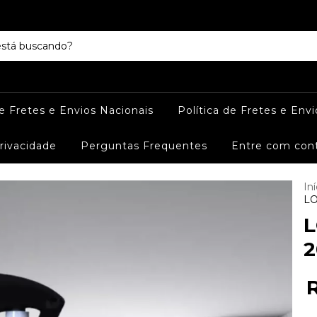
de Fretes e Envios Nacionais
Política de Fretes e Envi
Privacidade
Perguntas Frequentes
Entre com con
Iní
LO
L