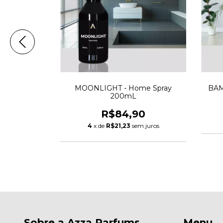
ay 200mL
MOONLIGHT - Home Spray
BAM
200mL
0
R$84,90
 juros
4
x de
R$21,23
sem juros
Sobre a Azza Parfums
Menu