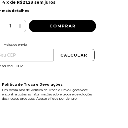
4
x de
R$21,23
sem juros
r mais detalhes
ALTERAR CEP
regas para o CEP:
Meios de envio
CALCULAR
o sei meu CEP
Política de Troca e Devoluções
Em nossa aba de Política de Troca e Devoluções você
encontra todas as informações sobre troca e devoluções
dos nossos produtos. Acesse e fique por dentro!