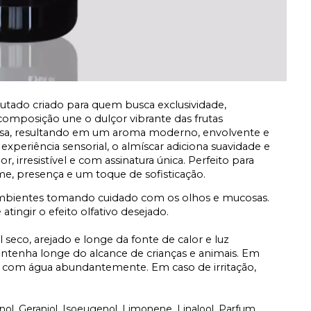
tado criado para quem busca exclusividade,
omposição une o dulçor vibrante das frutas
osa, resultando em um aroma moderno, envolvente e
experiência sensorial, o almíscar adiciona suavidade e
irresistível e com assinatura única. Perfeito para
e, presença e um toque de sofisticação.
ambientes tomando cuidado com os olhos e mucosas.
tingir o efeito olfativo desejado.
 seco, arejado e longe da fonte de calor e luz
ntenha longe do alcance de crianças e animais. Em
os com água abundantemente. Em caso de irritação,
enol, Geraniol, Isoeugenol, Limonene, Linalool, Parfum.