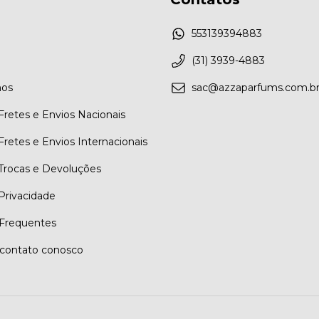
553139394883
(31) 3939-4883
os
sac@azzaparfums.com.b
 Fretes e Envios Nacionais
 Fretes e Envios Internacionais
 Trocas e Devoluções
 Privacidade
Frequentes
contato conosco